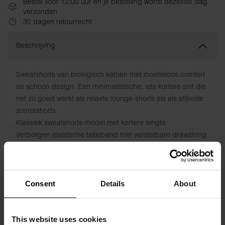
Bestel vóór 12:00 uur en je bestelling wordt dezelfde dag
verzonden
30 dagen retourrecht
Beschrijving
Sweatshorts van biologisch katoen met moeiteloos comfort
en schoon design. Een minimalistische, iets kortere snit die
net zo goed werkt als relaxte lounge-shorts als als stijlvolle
zomershorts.
Klassiek sweatshorts-model met kortere lengte
Verborgen elastische tailleband met verstelbare drawstring
door metalen ogen
Schuine voorzakken
Biologisch katoen voor ademend, zacht comfort
Ideaal voor training, thuis of als casual dagelijkse stijl
Consent
Details
About
Materiaal: 94% biologisch katoen, 6% elastaan – 190 GSM
This website uses cookies
Specificatie