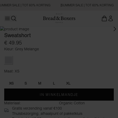
UMMER SALE | TOT 60% KORTING
SUMMER SALE | TOT 60% KORTING
Open main menu
Zoeken openen
Sweatshort
€ 49.95
Kleur: Grey Melange
Grey Melange
Maat: XS
Maat XS
XS
S
M
L
XL
IN WINKELMANDJE
Materiaal:
Organic Cotton
Gratis verzending vanaf €100
Thuisbezorging, afhaalpunt of pakketkluis