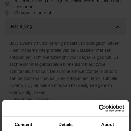
Bestel vóór 12:00 uur en je bestelling wordt dezelfde dag
verzonden
30 dagen retourrecht
Beschrijving
Boxy sweatshirt voor heren gemaakt van biologisch katoen
– een moderne interpretatie van de klassieker met een
ontspannen, licht oversized snit voor dagelijks gebruik. De
zachte stof met geborstelde binnenkant biedt zowel
comfort als structuur. De schone silhouet zonder ribboord
aan de zoom valt natuurlijk en ontspannen, terwijl subtiele
ribdetails bij de hals en mouwen het design elegant en
evenwichtig maken.
Ontspannen, boxy snit
Zachte stof met geborstelde binnenkant
Ronde halsopening met subtiele ribdetalj
Gladde zoom zonder ribboord – natuurlijk val
Consent
Details
About
Geribbelde manchetten