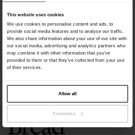
Gemaakt van biologisch katoen
Ideaal voor dagelijks dragen en loungewear
This website uses cookies
Materiaal: 94 % biologisch katoen, 6 % elastaan – 190 GSM
We use cookies to personalise content and ads, to
provide social media features and to analyse our traffic.
Specificatie
We also share information about your use of our site with
our social media, advertising and analytics partners who
Maatgids
may combine it with other information that you’ve
provided to them or that they’ve collected from your use
of their services.
Wasvoorschriften
Beoordelingen
Allow all
Customize