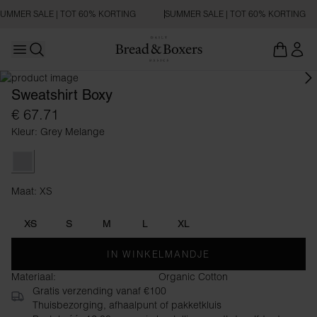
UMMER SALE | TOT 60% KORTING
SUMMER SALE | TOT 60% KORTING
Open main menu
Zoeken openen
Sweatshirt Boxy
€ 67.71
Kleur: Grey Melange
Grey Melange
Maat: XS
Maat XS
XS
S
M
L
XL
IN WINKELMANDJE
Materiaal:
Organic Cotton
Gratis verzending vanaf €100
Thuisbezorging, afhaalpunt of pakketkluis