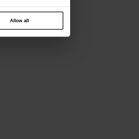
cm lang en draagt ​​maat S.
Allow all