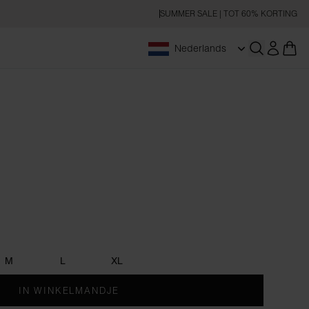
SUMMER SALE | TOT 60% KORTING
Nederlands
Zoeken op
M
L
XL
IN WINKELMANDJE