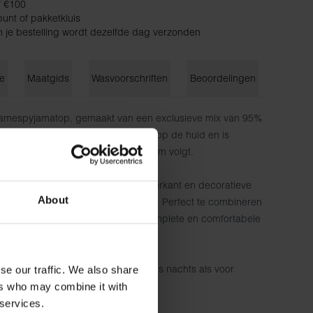
f €100
unt of pakketkluis
n je bestelling wordt dezelfde dag verzonden
ie
Maatgids
Wasvoorschriften
Beoordelingen
mespyjamatop, gemaakt van een exclusieve mix van 95%
Het materiaal voelt zijdezacht aan op de huid en is
or het de bewegingen van het lichaam volgt.
 V-hals aan zowel de voor- als achterkant en decoratieve
About
en zoom voor een stijlvolle afwerking. Perfect te combineren
short of pyjamabroek voor een complete en comfortabele
garderobe - net zo functioneel voor 's nachts als voor
se our traffic. We also share
ers who may combine it with
 5% elastaan
 services.