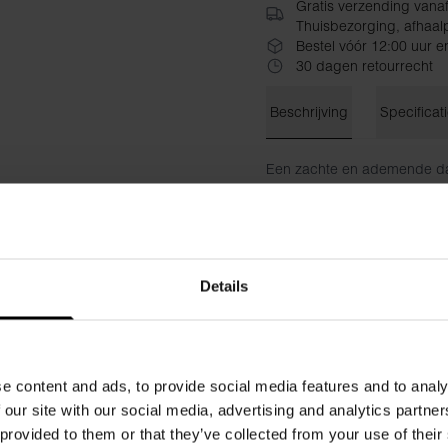
Gratis verzending vana
Thuisbezorging, afhaalp
Bestel vóór 12:00 uur e
30 dagen retourrecht
Beschrijving
Specificat
Een zachte en ademende da
micromodal en 5% elastaan. 
natuurlijk elastisch, waardo
De top heeft een flatterende
Details
platte naden bij de halslijn 
met een bijpassende pyjama
look.
Een tijdloos item in je nacht
e content and ads, to provide social media features and to analy
ontspannen loungewear.
 our site with our social media, advertising and analytics partn
Materiaal: 95% micromodal,
 provided to them or that they’ve collected from your use of their