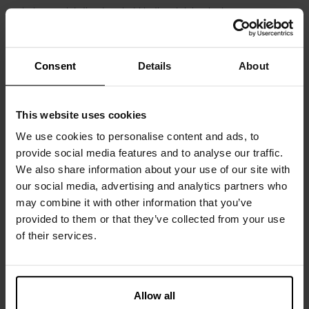
hals en print direct op het kledingstuk in plaats van
schurende patches.
Materiaal: 94% biologisch katoen, 6% elastaan ​​- 190 g/m²
Consent
Details
About
Het model op de foto is 185 cm lang en draagt ​​maat M.
This website uses cookies
We use cookies to personalise content and ads, to
Specificatie
provide social media features and to analyse our traffic.
We also share information about your use of our site with
our social media, advertising and analytics partners who
Maatgids
may combine it with other information that you’ve
provided to them or that they’ve collected from your use
Wasvoorschriften
of their services.
Beoordelingen
Allow all