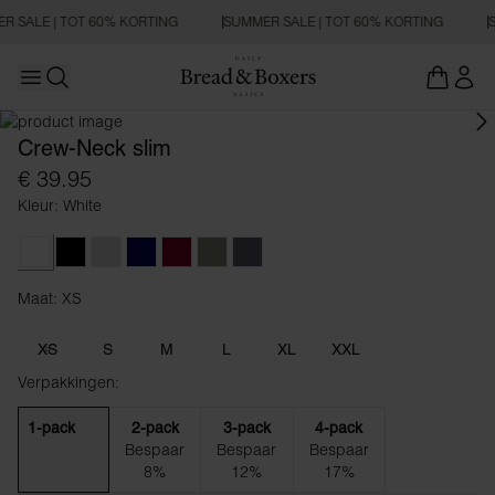
R SALE | TOT 60% KORTING
SUMMER SALE | TOT 60% KORTING
Open main menu
SLIM FIT
Zoeken openen
Crew-Neck slim
€ 39.95
Kleur: White
White
Black
Grey Melange
Dark Navy
Burgundy
Desert Green
Tornado Blue
Maat: XS
Maat XS
XS
S
M
L
XL
XXL
Verpakkingen:
1-pack
2-pack
3-pack
4-pack
Bespaar
Bespaar
Bespaar
8%
12%
17%