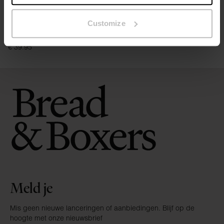
Rekommenderade produkter
SLIM FIT
Customize
V-Neck slim
€ 39.95
Meld je
Mis geen nieuwe lanceringen of aanbiedingen. Blijf op de
hoogte met onze nieuwsbrief