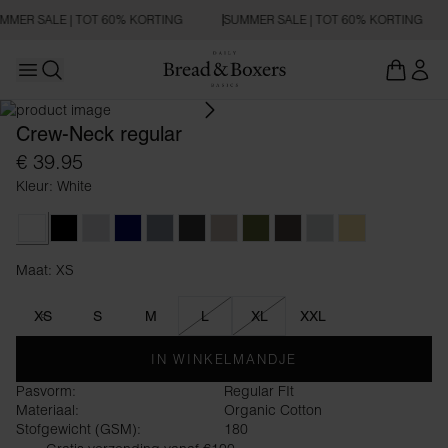
MMER SALE | TOT 60% KORTING
SUMMER SALE | TOT 60% KORTING
Open main menu
REGULAR FIT
Zoeken openen
Crew-Neck regular
€ 39.95
Kleur: White
White
Black
Grey Melange
Dark Navy
Haze Blue
Charcoal
Greige
Army Green
Dark Brown
Sky Grey
Soft Yellow
Maat: XS
Maat XS
XS
S
M
L
XL
XXL
IN WINKELMANDJE
Pasvorm:
Regular FIt
Materiaal:
Organic Cotton
Stofgewicht (GSM):
180