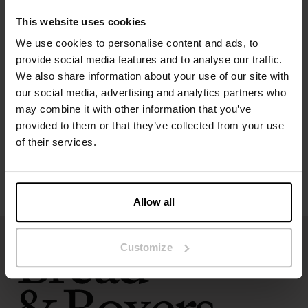
Het model op de foto is 185 cm lang en draagt ​​maat M.
This website uses cookies
We use cookies to personalise content and ads, to
Specificatie
provide social media features and to analyse our traffic.
We also share information about your use of our site with
our social media, advertising and analytics partners who
Maatgids
may combine it with other information that you’ve
provided to them or that they’ve collected from your use
Wasvoorschriften
of their services.
Beoordelingen
Allow all
Customize