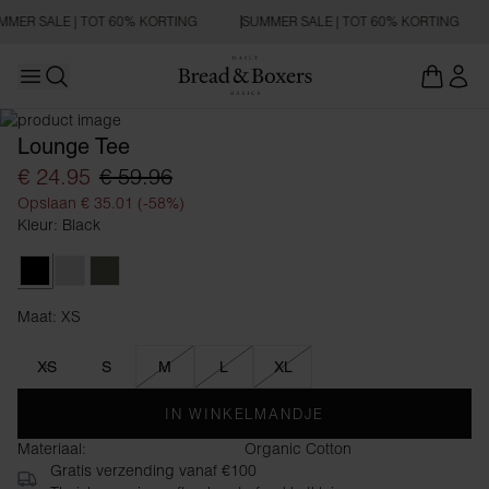
MMER SALE | TOT 60% KORTING
SUMMER SALE | TOT 60% KORTING
Open main menu
OVERSIZED FIT
Zoeken openen
Lounge Tee
€ 24.95
€ 59.96
Opslaan € 35.01 (-58%)
Kleur: Black
Black
Grey Melange
Khaki Green
Maat: XS
Maat XS
XS
S
M
L
XL
IN WINKELMANDJE
Materiaal:
Organic Cotton
Gratis verzending vanaf €100