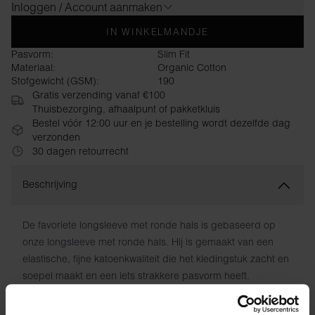
Inloggen / Account aanmaken
IN WINKELMANDJE
Pasvorm:
Slim Fit
Materiaal:
Organic Cotton
Stofgewicht (GSM):
190
Gratis verzending vanaf €100
Thuisbezorging, afhaalpunt of pakketkluis
Bestel vóór 12:00 uur en je bestelling wordt dezelfde dag
verzonden
30 dagen retourrecht
Beschrijving
De favoriete longsleeve met ronde hals is gebaseerd op
onze longsleeve met ronde hals. Hij is gemaakt van een
elastische, fijne katoenkwaliteit die het kledingstuk zacht en
soepel maakt en een iets strakkere pasvorm heeft.
Verborgen naden en geprinte informatie in plaats van
gestikte labels minimaliseren wrijving en maximaliseren het