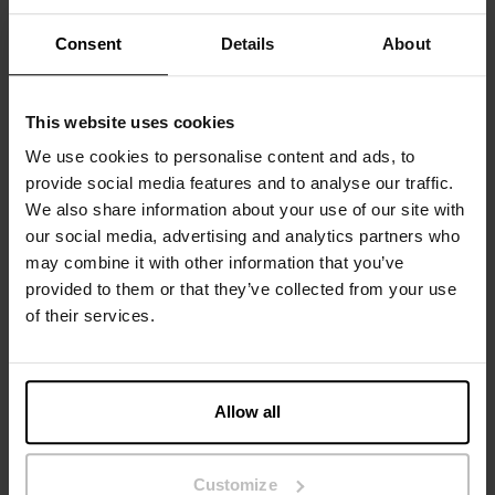
draagcomfort. Kan met bijna alles gecombineerd worden:
Consent
Details
About
chic, casual of gewoon zo. Comfortabeler dan een shirt met
korte mouwen onder een jasje.
This website uses cookies
Materiaal: 94% biologisch katoen, 6% elastaan
We use cookies to personalise content and ads, to
Het model op de foto is 185 cm lang en draagt ​​maat M.
provide social media features and to analyse our traffic.
We also share information about your use of our site with
our social media, advertising and analytics partners who
may combine it with other information that you’ve
Specificatie
provided to them or that they’ve collected from your use
of their services.
Maatgids
Wasvoorschriften
Allow all
Beoordelingen
Customize