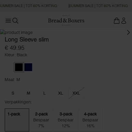
SUMMER SALE | TOT 60% KORTING
SUMMER SALE | TOT 60% KORTING
Open main menu
Zoeken openen
Long Sleeve slim
€ 49.95
Kleur: Black
White
Black
Dark Navy
Maat: M
Maat M
S
M
L
XL
XXL
Verpakkingen:
1-pack
2-pack
3-pack
4-pack
Bespaar
Bespaar
Bespaar
7%
12%
16%