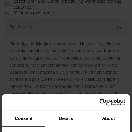
Bestel vóór 12:00 uur en je bestelling wordt dezelfde dag
verzonden
30 dagen retourrecht
Beschrijving
Eindelijk, sportkleding zonder logo's. Net zo stijlvol als onze
klassieke longsleeve, maar dan in een nieuwe, verbeterde
versie, speciaal ontworpen voor fysieke activiteit. De stof is
een zacht, functioneel materiaal van gerecycled polyester,
waardoor je het maximale uit je workout kunt halen zonder
zichtbare logo's. Zo heb je een stijlvolle basis, zelfs tijdens
het sporten. De stof is behandeld met Odoractive 10 om
nare geurtjes te neutraliseren. In combinatie met Hydro-Pro
technologie wordt vocht snel van de huid afgevoerd voor
een fris gevoel.
Consent
Details
About
Materiaal: 90% gerecycled polyester, 10% elastaan