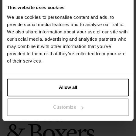
Het model op de foto is 185 cm lang en draagt ​​maat M.
This website uses cookies
We use cookies to personalise content and ads, to
Specificatie
provide social media features and to analyse our traffic.
We also share information about your use of our site with
Maatgids
our social media, advertising and analytics partners who
may combine it with other information that you’ve
provided to them or that they’ve collected from your use
Wasvoorschriften
of their services.
Beoordelingen
Allow all
Customize