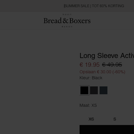
SUMMER SALE | TOT 60% KORTING
Long Sleeve Acti
€ 19.95
€ 49.95
Opslaan € 30.00 (-60%)
Kleur: Black
Black
Iron Grey
Orion Blue
Maat: XS
Maat XS
XS
S