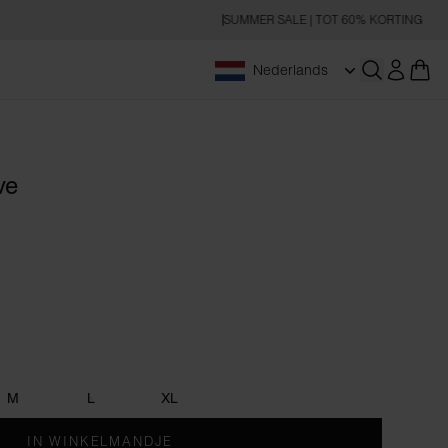
SUMMER SALE | TOT 60% KORTING
Nederlands
Zoeken op
ve
M
L
XL
IN WINKELMANDJE