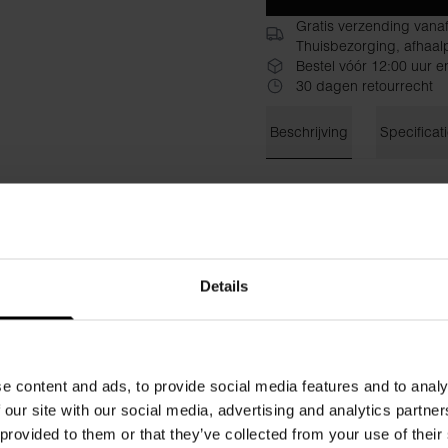
Gratis verzending vana
Thuisbezorging, afhaalp
Bestel vóór 12:00 uur e
30 dagen retourrecht
Beschrijving
Specificat
Eindelijk, sportkleding zonde
dan in een nieuwe, verbeterd
is een zacht, functioneel ma
uit je workout kunt halen zon
tijdens het sporten. De stof
Details
neutraliseren. In combinati
afgevoerd voor een fris gevo
Materiaal: 90% gerecycled p
e content and ads, to provide social media features and to analy
 our site with our social media, advertising and analytics partn
Het model op de foto is 185 
 provided to them or that they’ve collected from your use of their