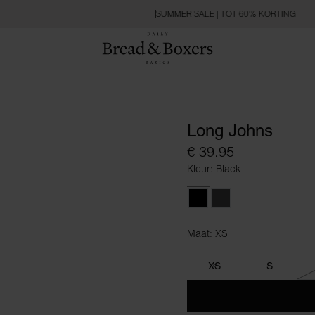
SUMMER SALE | TOT 60% KORTING
Long Johns
€ 39.95
Kleur: Black
Black
Dark Grey Melange
Maat: XS
Maat XS
XS
S