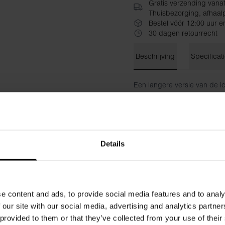
Gratis verzending vana
Thuisbezorging, afhaalp
Bestel vóór 12:00 uur e
30 dagen retourrecht
Beschrijving
Specificat
Een langere versie van de i
in combinatie met het zacht
flexibiliteit. Zachte elastis
​​De optimale beenlengte en
aan de duurzaamheid en bet
Details
broek te dragen tijdens de
Materiaal: 94% biologisch k
Het model op de foto is 185 
e content and ads, to provide social media features and to analy
 our site with our social media, advertising and analytics partn
 provided to them or that they’ve collected from your use of their