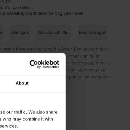
f €100
unt of pakketkluis
n je bestelling wordt dezelfde dag verzonden
ie
Maatgids
Wasvoorschriften
Beoordelingen
conische boxershort van Bread & Boxer. Een beetje stretch
ste biologische katoen zorgt voor maximaal comfort en
che tailleband met een discreet logolabel dat de naad bedekt.
 de verstevigde voorkant met dubbele stoflagen dragen bij
rouwbaarheid van deze boxershort, perfect om onder een
About
 koudere maanden.
atoen, 6% elastaan
cm lang en draagt ​​maat M.
se our traffic. We also share
ers who may combine it with
 services.