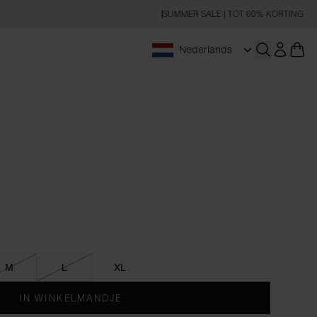
SUMMER SALE | TOT 60% KORTING
Nederlands
Zoeken op
M
L
XL
IN WINKELMANDJE