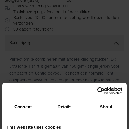
Stofgewicht (GSM):
150
Gratis verzending vanaf €100
Thuisbezorging, afhaalpunt of pakketkluis
Bestel vóór 12:00 uur en je bestelling wordt dezelfde dag
verzonden
30 dagen retourrecht
Beschrijving
Perfect om te combineren met andere kledingstukken. Dit
ultralichte T-shirt is gemaakt van 150 g/m² single jersey voor
een zacht en luchtig gevoel. Het heeft een normale, licht
ontspannen pasvorm en een geribbelde halslijn - ideaal om
onder een overhemd of trui te dragen.
Materiaal: 100% biologisch katoen - 150 g/m²
Consent
Details
About
Het model op de foto is 185 cm lang en draagt ​​maat M.
This website uses cookies