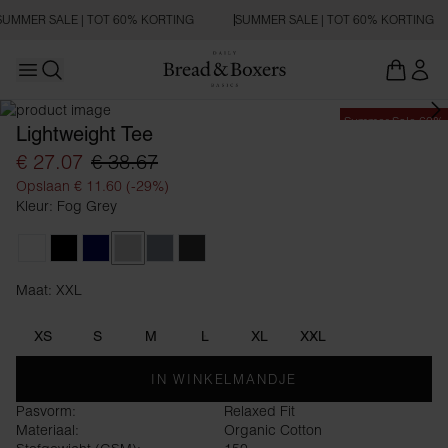
SUMMER SALE | TOT 60% KORTING
SUMMER SALE | TOT 60% KORTING
Open main menu
Zoeken openen
Summer Sale 60%
Lightweight Tee
€ 27.07
€ 38.67
Opslaan € 11.60 (-29%)
Kleur: Fog Grey
White
Black
Dark Navy
Fog Grey
Haze Blue
Charcoal
Maat: XXL
Maat XXL
XS
S
M
L
XL
XXL
IN WINKELMANDJE
Pasvorm:
Relaxed Fit
Materiaal:
Organic Cotton