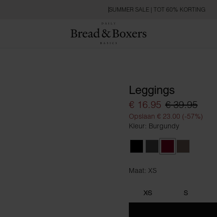
SUMMER SALE | TOT 60% KORTING
Leggings
€ 16.95
€ 39.95
Opslaan € 23.00 (-57%)
Kleur: Burgundy
Black
Raven
Burgundy
Deep Taup
Maat: XS
Maat XS
XS
S