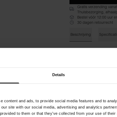
Gratis verzending vana
Thuisbezorging, afhaalp
Bestel vóór 12:00 uur e
30 dagen retourrecht
Beschrijving
Specificat
De Bread & Boxer legging is
dagje uit of als comfortabele
tailleband die ondersteuning
soepel. Combineer met een co
soepele gevoel.
Details
Materiaal: 92% viscose, 8% 
Het model is 173 cm lang en 
e content and ads, to provide social media features and to analy
 our site with our social media, advertising and analytics partn
 provided to them or that they’ve collected from your use of their