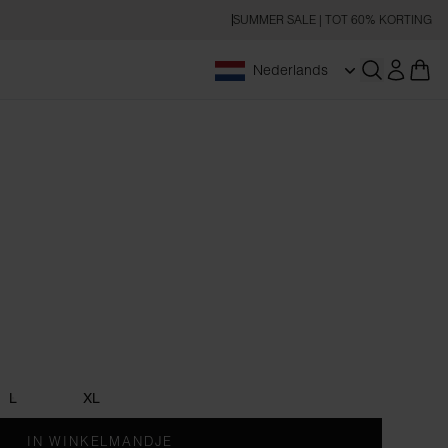
SUMMER SALE | TOT 60% KORTING
Nederlands
Zoeken op
e
L
XL
IN WINKELMANDJE