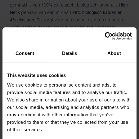
gemaakt is van 100% extra zacht biologisch katoen, is
High
genaaid van een mix van
Neck
96% biologisch katoen en
. Dit zorgt voor een soepele stretch en betere
4% elastaan
vormvastheid zonder afbreuk te doen aan het zachte
gevoel. De stof is lichter en flexibeler, waardoor het model
extra comfortabel is om te dragen, zowel op zichzelf als
onder een overhemd, jasje of gebreide trui.
Consent
Details
About
Een tijdloos basic T-shirt dat comfort, kwaliteit en stijl
combineert - gemaakt voor diegenen die dol zijn op onze
This website uses cookies
, of voor diegenen die een T-shirt willen
Round-neck Regular
We use cookies to personalise content and ads, to
met dezelfde perfecte pasvorm, maar met een hogere
provide social media features and to analyse our traffic.
halslijn, iets langere mouwen en een zachter, elastisch
We also share information about your use of our site with
gevoel.
our social media, advertising and analytics partners who
may combine it with other information that you’ve
Materiaal: 96% biologisch katoen & 4% elastaan ​​- 190 g/m²
provided to them or that they’ve collected from your use
of their services.
Het model op de foto is 185 cm lang en draagt ​​maat M.