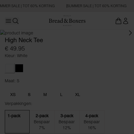
MMER SALE | TOT 60% KORTING
SUMMER SALE | TOT 60% KORTING
Open main menu
REGULAR FIT
Zoeken openen
High Neck Tee
€ 49.95
Kleur: White
White
Black
Maat: S
Maat S
XS
S
M
L
XL
Verpakkingen:
1-pack
2-pack
3-pack
4-pack
Bespaar
Bespaar
Bespaar
7%
12%
16%