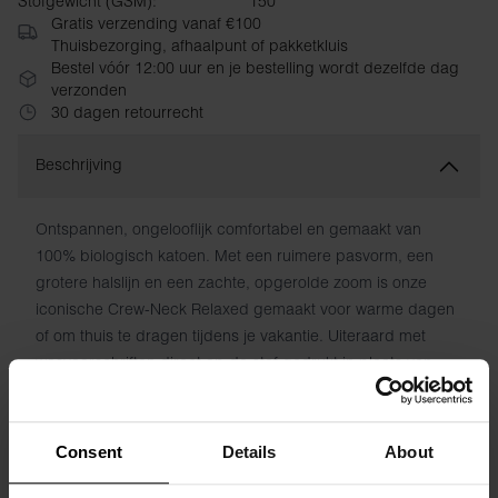
Stofgewicht (GSM):
150
Gratis verzending vanaf €100
Thuisbezorging, afhaalpunt of pakketkluis
Bestel vóór 12:00 uur en je bestelling wordt dezelfde dag
verzonden
30 dagen retourrecht
Beschrijving
Ontspannen, ongelooflijk comfortabel en gemaakt van
100% biologisch katoen. Met een ruimere pasvorm, een
grotere halslijn en een zachte, opgerolde zoom is onze
iconische Crew-Neck Relaxed gemaakt voor warme dagen
of om thuis te dragen tijdens je vakantie. Uiteraard met
wasvoorschriften direct op de stof gedrukt in plaats van
schurende patches.
Materiaal: 100% biologisch katoen - 150 g/m²
Consent
Details
About
Het model op de foto is 185 cm lang en draagt ​​maat M.