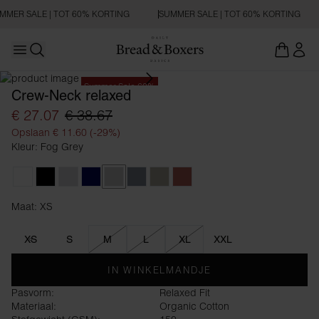
MMER SALE | TOT 60% KORTING
SUMMER SALE | TOT 60% KORTING
Open main menu
Zoeken openen
Summer Sale 60%
Crew-Neck relaxed
€ 27.07
€ 38.67
Opslaan € 11.60 (-29%)
Kleur: Fog Grey
White
Black
Grey Melange
Dark Navy
Fog Grey
Haze Blue
Dark Greige
Dusty Red
Maat: XS
Maat XS
XS
S
M
L
XL
XXL
IN WINKELMANDJE
Pasvorm:
Relaxed Fit
Materiaal:
Organic Cotton