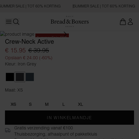
SUMMER SALE | TOT 60% KORTING
SUMMER SALE | TOT 60% KORTING
Open main menu
Zoeken openen
Summer Sale 60%
Crew-Neck Active
€ 15.95
€ 39.95
Opslaan € 24.00 (-60%)
Kleur: Iron Grey
Black
Iron Grey
Orion Blue
Maat: XS
Maat XS
XS
S
M
L
XL
IN WINKELMANDJE
Gratis verzending vanaf €100
Thuisbezorging, afhaalpunt of pakketkluis