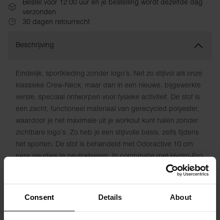
Bestel vóór 12:00 uur en je bestelling wordt dezelfde dag
verzonden
30 dagen retourrecht
Beschrijving
Eindelijk, sportkleding zonder logo's. Net zo stijlvol als onze
klassieke Crew-Neck, maar dan in een nieuwe, bijgewerkte
versie, speciaal ontworpen voor fysieke activiteit. De stof is
een zacht, functioneel materiaal van gerecycled polyester,
waardoor je het maximale uit je workout kunt halen zonder
zichtbare logo's. Zo heb je een stijlvolle basis, zelfs tijdens
het sporten. De stof is behandeld met Odoractive 10 om
nare geurtjes te neutraliseren. In combinatie met Hydro-Pro
technologie voert dit vocht snel van de huid af voor een fris
gevoel.
Consent
Details
About
Materiaal: 90% gerecycled polyester, 10% elastaan