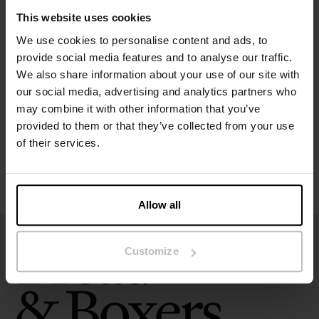
Het model op de foto is 185 cm lang en draagt ​​maat M.
This website uses cookies
We use cookies to personalise content and ads, to
Specificatie
provide social media features and to analyse our traffic.
We also share information about your use of our site with
Maatgids
our social media, advertising and analytics partners who
may combine it with other information that you’ve
provided to them or that they’ve collected from your use
Wasvoorschriften
of their services.
Beoordelingen
Allow all
Customize