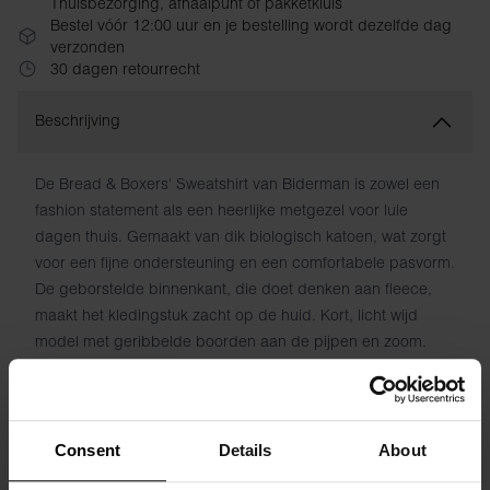
Thuisbezorging, afhaalpunt of pakketkluis
Bestel vóór 12:00 uur en je bestelling wordt dezelfde dag
verzonden
30 dagen retourrecht
Beschrijving
De Bread & Boxers' Sweatshirt van Biderman is zowel een
fashion statement als een heerlijke metgezel voor luie
dagen thuis. Gemaakt van dik biologisch katoen, wat zorgt
voor een fijne ondersteuning en een comfortabele pasvorm.
De geborstelde binnenkant, die doet denken aan fleece,
maakt het kledingstuk zacht op de huid. Kort, licht wijd
model met geribbelde boorden aan de pijpen en zoom.
Perfect te combineren met een jeans voor een stijlvolle,
casual look.
Materiaal: 100% biologisch katoen
Consent
Details
About