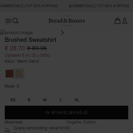
SUMMER SALE | TOT 60% KORTING
SUMMER SALE | TOT 60% KORTING
Open main menu
Zoeken openen
Brushed Sweatshirt
€ 28.70
€ 69.95
Opslaan € 41.25 (-58%)
Kleur: Warm Sand
Rust Brown
Warm Sand
Maat: S
Maat S
XS
S
M
L
XL
IN WINKELMANDJE
Materiaal:
Organic Cotton
Gratis verzending vanaf €100