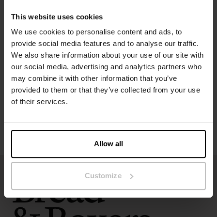
Het model op de foto is 173 cm lang en draagt ​​maat S.
This website uses cookies
We use cookies to personalise content and ads, to
Specificatie
provide social media features and to analyse our traffic.
We also share information about your use of our site with
our social media, advertising and analytics partners who
Maatgids
may combine it with other information that you’ve
provided to them or that they’ve collected from your use
Wasvoorschriften
of their services.
Beoordelingen
Allow all
Customize