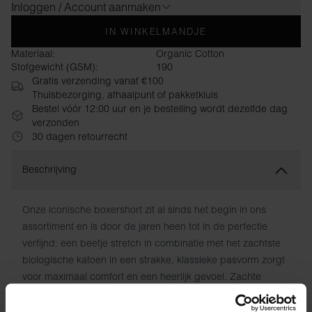
Inloggen / Account aanmaken
IN WINKELMANDJE
Materiaal:
Organic Cotton
Stofgewicht (GSM):
190
Gratis verzending vanaf €100
Thuisbezorging, afhaalpunt of pakketkluis
Bestel vóór 12:00 uur en je bestelling wordt dezelfde dag
verzonden
30 dagen retourrecht
Beschrijving
Onze iconische boxershort zit al sinds het begin in ons
assortiment en is door de jaren heen tot in de perfectie
verfijnd: een beetje stretch in combinatie met het zachtste
biologische katoen in een strakke, klassieke pasvorm zorgt
voor maximaal comfort en een heerlijk gevoel. Zachte
elastische tailleband met een discreet logolabel dat de
naad bedekt. ​​De optimale beenlengte en de verstevigde