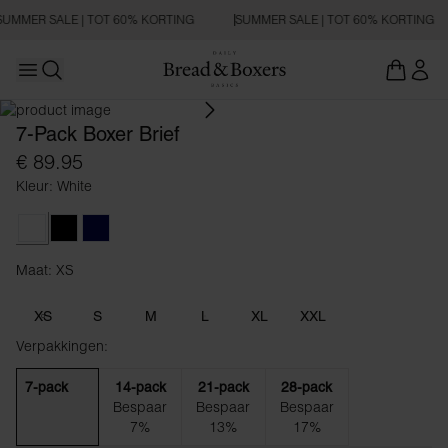
SUMMER SALE | TOT 60% KORTING
SUMMER SALE | TOT 60% KORTING
Open main menu
Zoeken openen
7-Pack Boxer Brief
€ 89.95
Kleur: White
White
Black
Dark Navy
Maat: XS
Maat XS
XS
S
M
L
XL
XXL
Verpakkingen:
7-pack
14-pack
21-pack
28-pack
Bespaar
Bespaar
Bespaar
7%
13%
17%