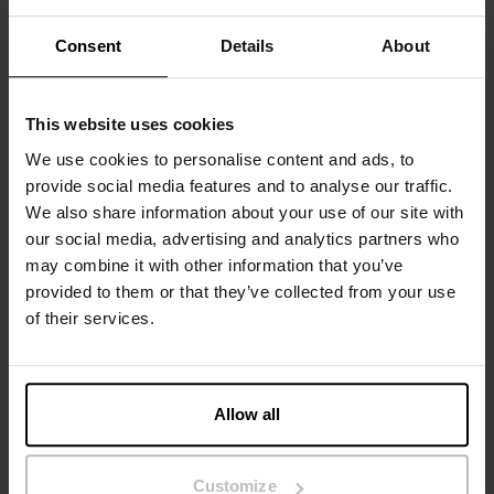
voorkant met dubbele stoflagen dragen er ook aan bij dat
Consent
Details
About
dit een tijdloze en duurzame favoriet in je ondergoedlade
is.
This website uses cookies
Materiaal: 94% biologisch katoen, 6% elastaan
We use cookies to personalise content and ads, to
Het model op de foto is 185 cm lang en draagt ​​maat M.
provide social media features and to analyse our traffic.
We also share information about your use of our site with
our social media, advertising and analytics partners who
may combine it with other information that you’ve
Specificatie
provided to them or that they’ve collected from your use
of their services.
Maatgids
Wasvoorschriften
Allow all
Beoordelingen
Customize