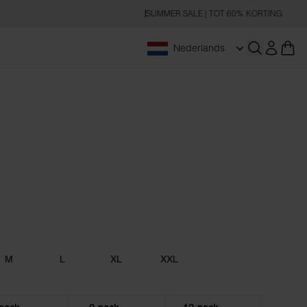
SUMMER SALE | TOT 60% KORTING
Nederlands
Zoeken op
M
L
XL
XXL