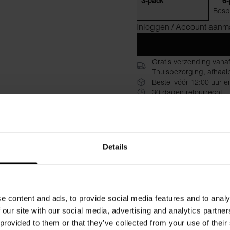
3-pack
6-
Besp
Inloggen / Account aan
Gratis verzending vana
Thuisbezorging, afhaalp
Bestel vóór 12:00 uur e
30 dagen retourrecht
Beschrijving
Specificat
Onze Brief is een ander orig
Details
nauwsluitende pasvorm en co
zachte elastiek. Ontworpen o
verstevigde cup zonder gulp 
kledingstukken, bedrukte wa
e content and ads, to provide social media features and to analy
 our site with our social media, advertising and analytics partn
Materiaal: 94% biologisch k
 provided to them or that they’ve collected from your use of their