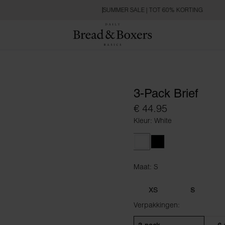
SUMMER SALE | TOT 60% KORTING
3-Pack Brief
€ 44.95
Kleur: White
White
Black
Maat: S
Maat S
XS
S
Verpakkingen: