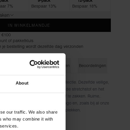
pack
9-pack
12-pack
aar 7%
Bespaar 13%
Bespaar 18%
maken
IN WINKELMANDJE
f €100
unt of pakketkluis
n je bestelling wordt dezelfde dag verzonden
ie
Maatgids
Wasvoorschriften
Beoordelingen
ineel model in de Bread & Boxer collectie. Dezelfde veilige,
About
mfort als onze Boxer Brief dankzij de stretchstof en het
m op zijn plaats te blijven en niet af te zakken. Ruime,
met dubbele stoflagen. Discreet logo en, zoals bij al onze
svoorschriften in plaats van schuurplekken.
se our traffic. We also share
ers who may combine it with
atoen, 6% elastaan
 services.