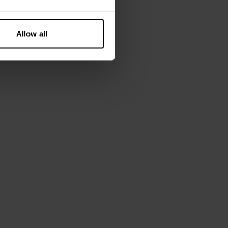
cm lang en draagt ​​maat M.
Allow all