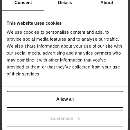
Flexibele pasvorm in biologische katoen en elastaan –
Consent
Details
About
behoudt vorm na elke wasbeurt
Zonder irriterende naden of labels – pure comfort
Ideaal voor dagelijks dragen en onder strakke kleding
This website uses cookies
Comfortabele string die snel je favoriet wordt
We use cookies to personalise content and ads, to
Materiaal: 94% biologische katoen, 6% elastaan – 190 GSM
provide social media features and to analyse our traffic.
We also share information about your use of our site with
Specificatie
our social media, advertising and analytics partners who
may combine it with other information that you’ve
provided to them or that they’ve collected from your use
Maatgids
of their services.
Wasvoorschriften
Allow all
Beoordelingen
Customize