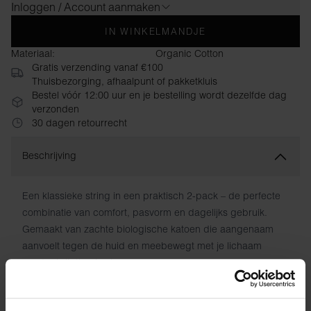
Inloggen / Account aanmaken
IN WINKELMANDJE
Materiaal:
Organic Cotton
Gratis verzending vanaf €100
Thuisbezorging, afhaalpunt of pakketkluis
Bestel vóór 12:00 uur en je bestelling wordt dezelfde dag
verzonden
30 dagen retourrecht
Beschrijving
Een klassieke string in een praktisch 2-pack – de perfecte
combinatie van comfort, pasvorm en dagelijks gebruik.
Gemaakt van zachte biologische katoen die aangenaam
aanvoelt tegen de huid en meebewegt met je lichaam
zonder irritatie of schuren.
Normale taille met verborgen elastiek voor een schoon,
discreet uiterlijk