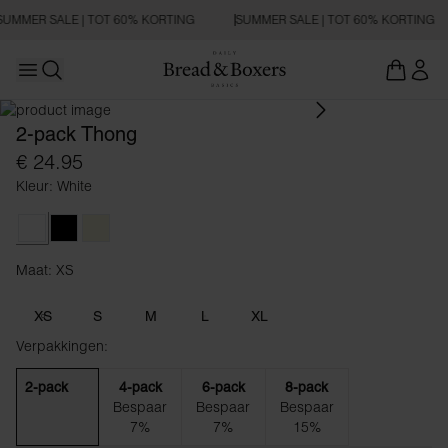
SUMMER SALE | TOT 60% KORTING
SUMMER SALE | TOT 60% KORTING
Open main menu
Zoeken openen
2-pack Thong
€ 24.95
Kleur: White
White
Black
Beige
Maat: XS
Maat XS
XS
S
M
L
XL
Verpakkingen:
2-pack
4-pack
6-pack
8-pack
Bespaar
Bespaar
Bespaar
7%
7%
15%