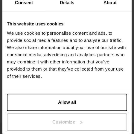
Flexibele pasvorm in biologische katoen en elastaan –
Consent
Details
About
behoudt vorm na elke wasbeurt
Zonder irriterende naden of labels – pure comfort
Ideaal voor dagelijks dragen en onder strakke kleding
This website uses cookies
Comfortabele string die snel je favoriet wordt
We use cookies to personalise content and ads, to
Materiaal: 94% biologische katoen, 6% elastaan – 190 GSM
provide social media features and to analyse our traffic.
We also share information about your use of our site with
Specificatie
our social media, advertising and analytics partners who
may combine it with other information that you’ve
provided to them or that they’ve collected from your use
Maatgids
of their services.
Wasvoorschriften
Allow all
Beoordelingen
Customize