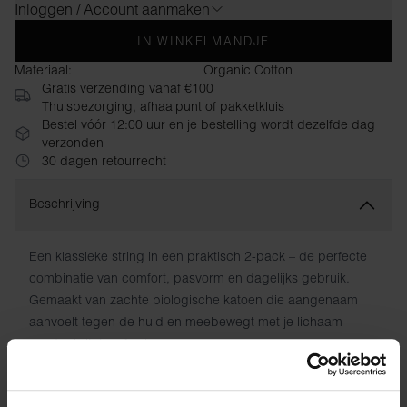
Inloggen / Account aanmaken
IN WINKELMANDJE
Materiaal:
Organic Cotton
Gratis verzending vanaf €100
Thuisbezorging, afhaalpunt of pakketkluis
Bestel vóór 12:00 uur en je bestelling wordt dezelfde dag
verzonden
30 dagen retourrecht
Beschrijving
Een klassieke string in een praktisch 2-pack – de perfecte
combinatie van comfort, pasvorm en dagelijks gebruik.
Gemaakt van zachte biologische katoen die aangenaam
aanvoelt tegen de huid en meebewegt met je lichaam
zonder irritatie of schuren.
Normale taille met verborgen elastiek voor een schoon,
discreet uiterlijk