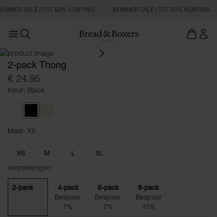
SUMMER SALE | TOT 60% KORTING
SUMMER SALE | TOT 60% KORTING
Open main menu
Zoeken openen
2-pack Thong
€ 24.95
Kleur: Black
White
Black
Beige
Maat: XS
Maat XS
XS
M
L
XL
Verpakkingen:
2-pack
4-pack
6-pack
8-pack
Bespaar
Bespaar
Bespaar
7%
7%
15%