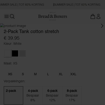
UMMER SALE | TOT 60% KORTING
SUMMER SALE | TOT 60% KORTING
Open main menu
Zoeken openen
2-Pack Tank cotton stretch
€ 39.95
Kleur: White
White
Black
Grey Melange
Maat: XS
Maat XS
XS
S
M
L
XL
XXL
Verpakkingen:
2-pack
4-pack
6-pack
8-pack
Bespaar
Bespaar
Bespaar
8%
12%
17%