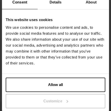
2 stuks.
Consent
Details
About
Materiaal: 94% biologisch katoen, 6% elastaan
This website uses cookies
Het model op de foto is 185 cm lang en draagt ​​maat M.
We use cookies to personalise content and ads, to
provide social media features and to analyse our traffic.
We also share information about your use of our site with
Specificatie
our social media, advertising and analytics partners who
may combine it with other information that you’ve
provided to them or that they’ve collected from your use
Maatgids
of their services.
Wasvoorschriften
Allow all
Beoordelingen
Customize