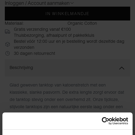
Inloggen / Account aanmaken
IN WINKELMANDJE
Materiaal:
Organic Cotton
Gratis verzending vanaf €100
Thuisbezorging, afhaalpunt of pakketkluis
Bestel vóór 12:00 uur en je bestelling wordt dezelfde dag
verzonden
30 dagen retourrecht
Beschrijving
Glad geweven tanktop van katoenstretch met een
klassieke, slanke pasvorm. De extra lengte zorgt ervoor dat
de tanktop stevig onder een overhemd zit. Onze tijdloze,
stijlvolle tanktops zijn een natuurlijke eerste laag onder een
overhemd en pak, maar staan ​​net zo goed met een jeans
en een open overhemd of onder een trui. De katoenen
stretch tanktop is alleen verkrijgbaar in een verpakking van