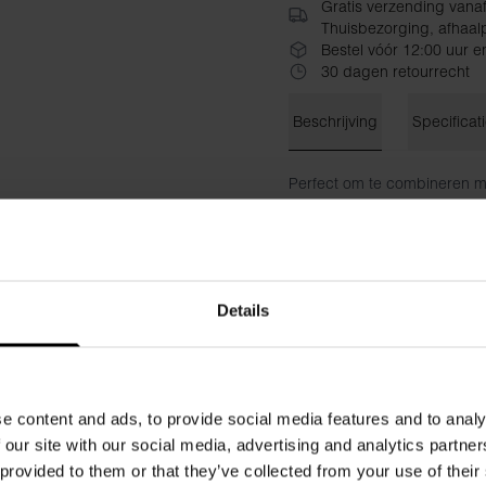
Gratis verzending vana
Thuisbezorging, afhaalp
Bestel vóór 12:00 uur e
30 dagen retourrecht
Beschrijving
Specificat
Perfect om te combineren met
van 150 g/m² single jersey v
licht ontspannen pasvorm en
of trui te dragen.
Materiaal: 100% biologisch 
Details
Het model op de foto is 185 
e content and ads, to provide social media features and to analy
 our site with our social media, advertising and analytics partn
 provided to them or that they’ve collected from your use of their