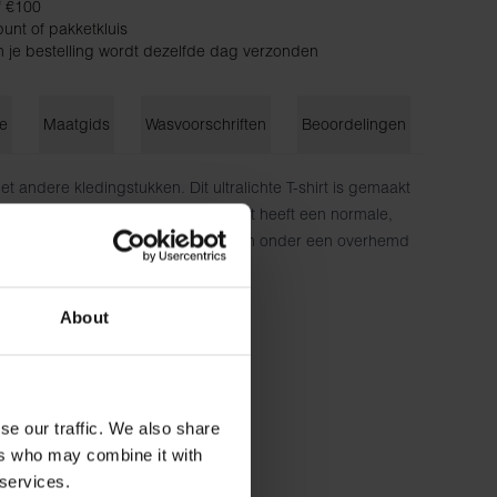
f €100
unt of pakketkluis
n je bestelling wordt dezelfde dag verzonden
ie
Maatgids
Wasvoorschriften
Beoordelingen
 andere kledingstukken. Dit ultralichte T-shirt is gemaakt
oor een zacht en luchtig gevoel. Het heeft een normale,
 een geribbelde halslijn - ideaal om onder een overhemd
katoen - 150 g/m²
About
cm lang en draagt ​​maat M.
se our traffic. We also share
ers who may combine it with
 services.