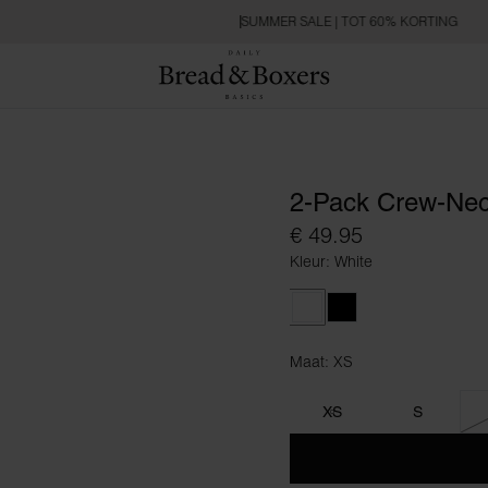
SUMMER SALE | TOT 60% KORTING
2-Pack Crew-Nec
€ 49.95
Kleur: White
White
Black
Maat: XS
Maat XS
XS
S