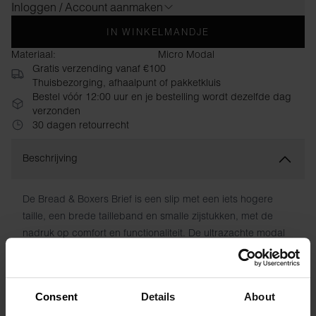
Inloggen / Account aanmaken
IN WINKELMANDJE
Materiaal:
Micro Modal
Gratis verzending vanaf €100
Thuisbezorging, afhaalpunt of pakketkluis
Bestel vóór 12:00 uur en je bestelling wordt dezelfde dag
verzonden
30 dagen retourrecht
Beschrijving
De Bread & Boxers Brief is een slip met een iets hogere
taille, een brede tailleband en smalle zijstukken, met de
nadruk op comfort en functionaliteit. De ultrazachte modal
jersey zorgt voor een uitstekende pasvorm die wasbeurt na
wasbeurt behouden blijft. Geen schurende plekken. Je
beste vriend in de ondergoedlade.
Consent
Details
About