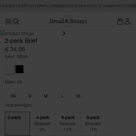
4 DAGEN LEVERTIJD | GRATIS VERZENDING BOVEN €100 | 30 DAGEN RETOURR
Open main menu
Zoeken openen
2-pack Brief
€ 34.95
Kleur: White
White
Black
Maat: XS
Maat XS
XS
S
M
L
XL
Verpakkingen:
2-pack
4-pack
6-pack
8-pack
Bespaar
Bespaar
Bespaar
8%
11%
17%