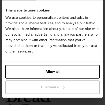
Materiaal: 95% micromodal, 5% elastaan
This website uses cookies
Het model op de foto is 173 cm lang en draagt ​​maat S.
We use cookies to personalise content and ads, to
provide social media features and to analyse our traffic.
Specificatie
We also share information about your use of our site with
our social media, advertising and analytics partners who
Maatgids
may combine it with other information that you’ve
provided to them or that they’ve collected from your use
Wasvoorschriften
of their services.
Beoordelingen
Allow all
Customize