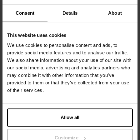
Discreet logo en, zoals bij al onze kledingstukken, bedrukte
Consent
Details
About
wasvoorschriften in plaats van schuurplekken. Misschien
wel het meest comfortabele ondergoed dat we ooit hebben
gemaakt!
This website uses cookies
Materiaal: 95% modal, 5% elastaan
We use cookies to personalise content and ads, to
provide social media features and to analyse our traffic.
Het model op de foto is 185 cm lang en draagt ​​maat M.
We also share information about your use of our site with
our social media, advertising and analytics partners who
may combine it with other information that you’ve
Specificatie
provided to them or that they’ve collected from your use
of their services.
Maatgids
Wasvoorschriften
Allow all
Beoordelingen
Customize