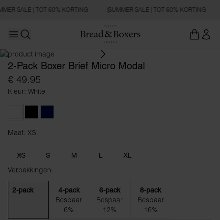
MER SALE | TOT 60% KORTING
SUMMER SALE | TOT 60% KORTING
Open main menu
Zoeken openen
2-Pack Boxer Brief Micro Modal
€ 49.95
Kleur: White
White
Black
Dark Navy
Maat: XS
Maat XS
XS
S
M
L
XL
Verpakkingen:
2-pack
4-pack
6-pack
8-pack
Bespaar
Bespaar
Bespaar
6%
12%
16%