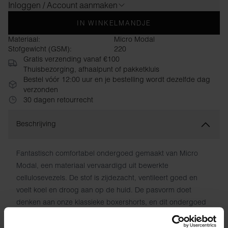
Inloggen / Account aanmaken
IN WINKELMANDJE
Materiaal:
Micro Modal
Stofgewicht (GSM):
220
Gratis verzending vanaf €100
Thuisbezorging, afhaalpunt of pakketkluis
Bestel vóór 12:00 uur en je bestelling wordt dezelfde dag
verzonden
30 dagen retourrecht
Beschrijving
Fantastisch comfortabel ondergoed gemaakt van Micro
Modal, een materiaal vervaardigd uit bewerkte
cellulosevezels. De stof is zijdezacht, ventileert goed en
voelt koel en droog aan op de huid. De pasvorm doet
denken aan onze klassieke boxershorts, en dit ondergoed
bevat ook elastaan ​​voor extra flexibiliteit. Het heeft een
ruime, verstevigde cup zonder gulp en dubbele stoflagen.