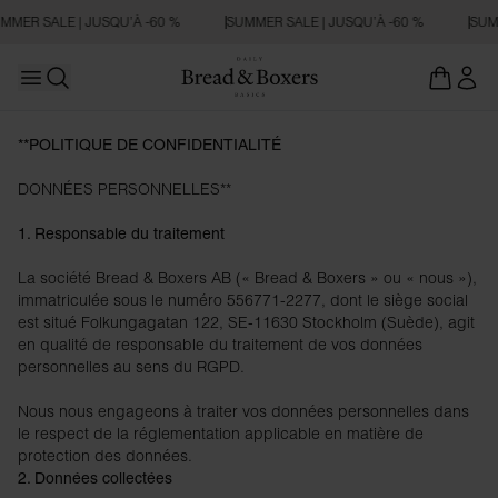
MMER SALE | JUSQU’À -60 %
SUMMER SALE | JUSQU’À -60 %
SUMM
Open main menu
Ouvrir la recherche
**POLITIQUE DE CONFIDENTIALITÉ
DONNÉES PERSONNELLES**
1. Responsable du traitement
La société Bread & Boxers AB (« Bread & Boxers » ou « nous »),
immatriculée sous le numéro 556771-2277, dont le siège social
est situé Folkungagatan 122, SE-11630 Stockholm (Suède), agit
en qualité de responsable du traitement de vos données
personnelles au sens du RGPD.
Nous nous engageons à traiter vos données personnelles dans
le respect de la réglementation applicable en matière de
protection des données.
2. Données collectées