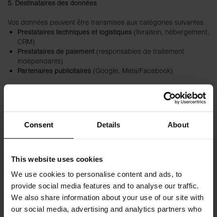
5. Destinataires des données
Vos données peuvent être transmises aux catégories suivantes :
(livraison, hébergement,
Prestataires techniques et logistiques
CRM)
(responsables de traitement
Prestataires de paiement
indépendants)
(Google, Meta/Facebook)
Partenaires publicitaires
Liens utiles :
Google : https://policies.google.com/privacy/partners
Facebook : https://www.facebook.com/ads/about
Consent
Details
About
Nous ne vendons jamais vos données personnelles sans votre
consentement.
6. Transferts hors Union européenne
This website uses cookies
Certains prestataires peuvent être situés en dehors de l’Espace
We use cookies to personalise content and ads, to
économique européen. Dans ce cas, nous veillons à encadrer
provide social media features and to analyse our traffic.
ces transferts par des garanties appropriées, notamment les
clauses contractuelles types de la Commission européenne.
We also share information about your use of our site with
7. Cookies
our social media, advertising and analytics partners who