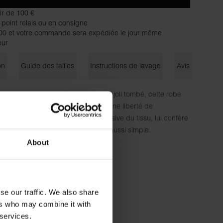
tir de 100 €
 point relais ou en consigne
 et votre commande sera expédiée le jour même
our
on
Guide des tailles
Instructions de lavage
Avis
iscose d'une belle épaisseur et au joli tombé, cette robe
e pour un confort exceptionnel et une liberté de
 épuré, associé à la qualité exclusive du tissu, lui confère
'habiller avec style n'a jamais été aussi simple.
About
 5 % élasthanne
et porte une taille S.
se our traffic. We also share
ers who may combine it with
 services.