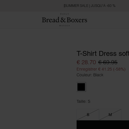
SUMMER SALE | JUSQU’À -60 %
T-Shirt Dress soft
€ 28.70
€ 69.95
Enregistrer € 41.25 (-58%)
Couleur: Black
Black
Taille: S
Taille S
S
M