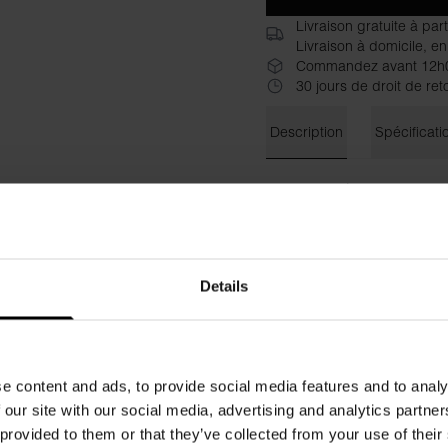
Livraison gratuite à par
Livraison à domicile, en
Commandez avant 12h00
30 jours de droit de ret
Description
Spécificati
Confectionnée en jersey de v
offre une coupe décontracté
mouvement totale. Son design
une élégance intemporelle. S
Details
Composition : 95 % viscose,
Le mannequin mesure 173 cm 
e content and ads, to provide social media features and to analy
 our site with our social media, advertising and analytics partn
 provided to them or that they’ve collected from your use of their