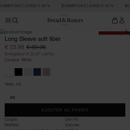
SUMMER SALE | JUSQU’À -60 %
SUMMER SALE | JUSQU’À -60 %
SU
Open main menu
Ouvrir la recherche
Summer Sale 60%
Long Sleeve soft fiber
€ 23.98
€ 59.95
Enregistrer € 35.97 (-60%)
Couleur: White
White
Black
Ivory
Navy Blue
Greige
Taille: XS
Taille XS
XS
AJOUTER AU PANIER
Coupe:
Slim Fit
Matière:
Viscose