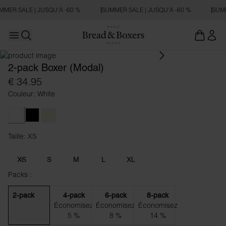
MMER SALE | JUSQU’À -60 %
SUMMER SALE | JUSQU’À -60 %
SUMM
Open main menu
Ouvrir la recherche
2-pack Boxer (Modal)
€ 34.95
Couleur: White
White
Black
Beige
Taille: XS
Taille XS
XS
S
M
L
XL
Packs :
2-pack
4-pack
6-pack
8-pack
Économisez
Économisez
Économisez
5 %
8 %
14 %