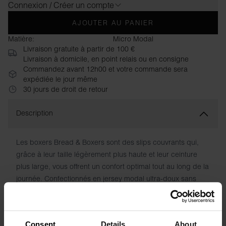
Connexion / Créer un compte
AJOUTER AU PANIER
Matière:
Micro Modal
Livraison gratuite à partir de 100 €
Livraison à domicile, en point relais ou en consigne
Commandez avant 12h00 et votre commande sera
expédiée le jour même
30 jours de droit de retour
Description
Les boxers Bread & Boxers sont des slips couvrants qui,
grâce à leur taille légèrement plus haute et leur ceinture
plus large, vous offrent un confort optimal tout au long de la
journée. Confectionnés en jersey modal ultra-doux sans
zones irritantes, ils sont également invisibles sous les
vêtements grâce à leurs coutures discrètes. Un slip
incroyablement confortable.
Consent
Details
About