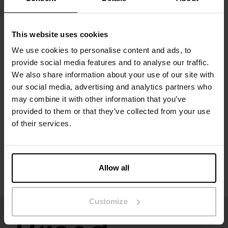
Composition : 95 % micromodal, 5 % élasthanne
This website uses cookies
Le mannequin sur la photo mesure 173 cm et porte une
taille S.
We use cookies to personalise content and ads, to
provide social media features and to analyse our traffic.
We also share information about your use of our site with
Spécification
our social media, advertising and analytics partners who
may combine it with other information that you’ve
Guide des tailles
provided to them or that they’ve collected from your use
of their services.
Instructions de lavage
Avis
Allow all
Customize