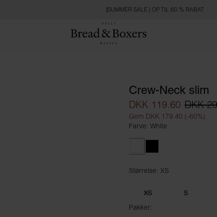
SUMMER SALE | OP TIL 60 % RABAT
Crew-Neck slim
DKK 119.60
DKK 2
Gem DKK 179.40 (-60%)
Farve: White
White
Black
Størrelse: XS
Størrelse XS
XS
S
Pakker: