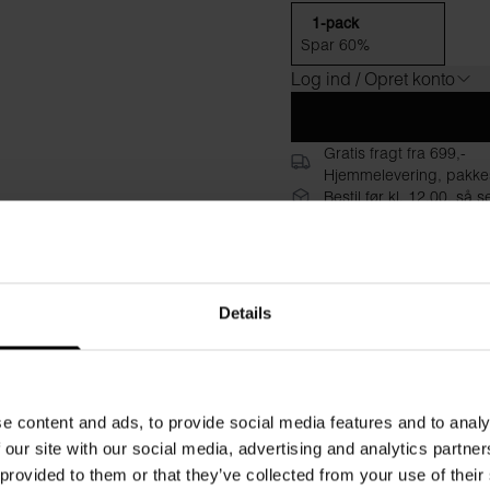
1-pack
Spar 60%
Log ind / Opret konto
Gratis fragt fra 699,-
Hjemmelevering, pakke
Bestil før kl. 12.00, s
30 dages returret
Beskrivelse
Specifikati
Details
Oplev den exceptionelle kom
pasform og høje halsudskærin
søm, og vaskeanvisningerne e
e content and ads, to provide social media features and to analy
Materiale: 94% økologisk b
 our site with our social media, advertising and analytics partn
 provided to them or that they’ve collected from your use of their
Modellen på billedet er 173 