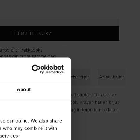
TILFØJ TIL KURV
shop eller pakkeboks
å sendes din ordre samme dag
on
Størrelsesguide
Vaskeanvisninger
Anmeldelser
About
fort i vores bløde bomuldsjersey med stretch. Den slanke
g skaber et stilfuldt og moderne look. Kraven har en skjult
r trykt direkte på stoffet for at undgå irriterende mærkater.
se our traffic. We also share
omuld, 6% elastan
ers who may combine it with
 services.
cm høj og har en størrelse S på.