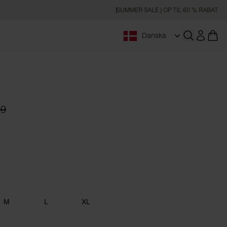
SUMMER SALE | OP TIL 60 % RABAT
Danska
Åbn søgnin
99
M
L
XL