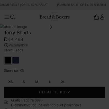
SUMMER SALE | OP TIL 60 % RABAT
SUMMER SALE | OP TIL 60 % RABAT
Open main menu
Åbn søgning
Terry Shorts
DKK 499
Vis prishistorik
Farve: Black
Black
Navy Blue
Størrelse: XS
Størrelse XS
XS
S
M
L
XL
TILFØJ TIL KURV
Gratis fragt fra 699,-
Hjemmelevering, pakkeshop eller pakkeboks