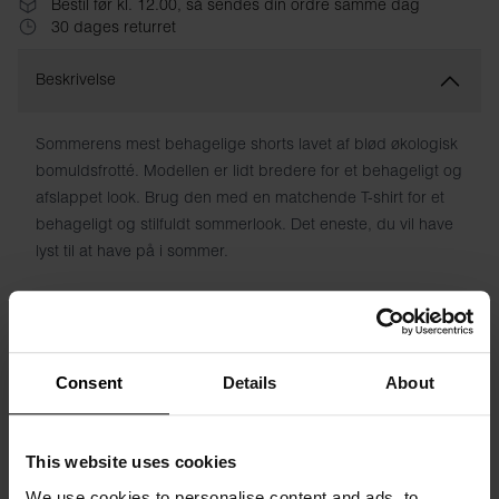
Bestil før kl. 12.00, så sendes din ordre samme dag
30 dages returret
Beskrivelse
Sommerens mest behagelige shorts lavet af blød økologisk
bomuldsfrotté. Modellen er lidt bredere for et behageligt og
afslappet look. Brug den med en matchende T-shirt for et
behageligt og stilfuldt sommerlook. Det eneste, du vil have
lyst til at have på i sommer.
Materiale: 100% økologisk bomuld
Modellen på billedet er 185 cm høj og bruger størrelse M.
Consent
Details
About
Specifikation
This website uses cookies
We use cookies to personalise content and ads, to