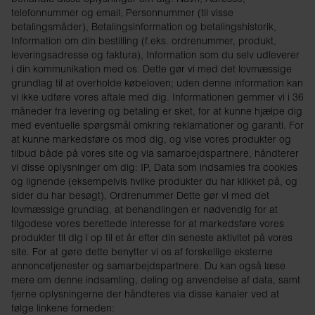
telefonnummer og email, Personnummer (til visse
betalingsmåder), Betalingsinformation og betalingshistorik,
Information om din bestilling (f.eks. ordrenummer, produkt,
leveringsadresse og faktura), Information som du selv udleverer
i din kommunikation med os. Dette gør vi med det lovmæssige
grundlag til at overholde købeloven; uden denne information kan
vi ikke udføre vores aftale med dig. Informationen gemmer vi i 36
måneder fra levering og betaling er sket, for at kunne hjælpe dig
med eventuelle spørgsmål omkring reklamationer og garanti. For
at kunne markedsføre os mod dig, og vise vores produkter og
tilbud både på vores site og via samarbejdspartnere, håndterer
vi disse oplysninger om dig: IP, Data som indsamles fra cookies
og lignende (eksempelvis hvilke produkter du har klikket på, og
sider du har besøgt), Ordrenummer Dette gør vi med det
lovmæssige grundlag, at behandlingen er nødvendig for at
tilgodese vores berettede interesse for at markedsføre vores
produkter til dig i op til et år efter din seneste aktivitet på vores
site. For at gøre dette benytter vi os af forskellige eksterne
annoncetjenester og samarbejdspartnere. Du kan også læse
mere om denne indsamling, deling og anvendelse af data, samt
fjerne oplysningerne der håndteres via disse kanaler ved at
følge linkene forneden: