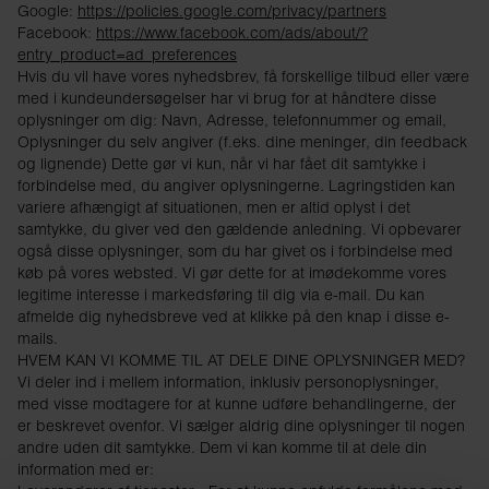
Google:
https://policies.google.com/privacy/partners
Facebook:
https://www.facebook.com/ads/about/?
entry_product=ad_preferences
Hvis du vil have vores nyhedsbrev, få forskellige tilbud eller være
med i kundeundersøgelser har vi brug for at håndtere disse
oplysninger om dig: Navn, Adresse, telefonnummer og email,
Oplysninger du selv angiver (f.eks. dine meninger, din feedback
og lignende) Dette gør vi kun, når vi har fået dit samtykke i
forbindelse med, du angiver oplysningerne. Lagringstiden kan
variere afhængigt af situationen, men er altid oplyst i det
samtykke, du giver ved den gældende anledning. Vi opbevarer
også disse oplysninger, som du har givet os i forbindelse med
køb på vores websted. Vi gør dette for at imødekomme vores
legitime interesse i markedsføring til dig via e-mail. Du kan
afmelde dig nyhedsbreve ved at klikke på den knap i disse e-
mails.
HVEM KAN VI KOMME TIL AT DELE DINE OPLYSNINGER MED?
Vi deler ind i mellem information, inklusiv personoplysninger,
med visse modtagere for at kunne udføre behandlingerne, der
er beskrevet ovenfor. Vi sælger aldrig dine oplysninger til nogen
andre uden dit samtykke. Dem vi kan komme til at dele din
information med er: