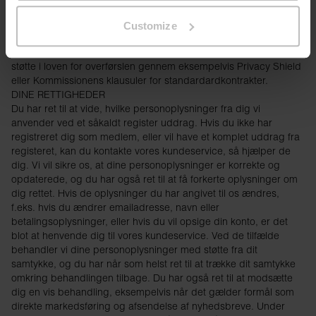
Overførsler uden for EU - Visse leverandører af tjenester og
betalingstjenester kan være beliggende uden for EØS. Vi
Customize
overfører aldrig nogle oplysninger uden for EØS uden at have
vedtaget hensigtsmæssige sikkerhedsforanstaltninger, og vi har
støtte i loven for overførslen gennem eksempelvis Privacy Shield
eller Kommissionens klausuler for standardardkontrakter.
DINE RETTIGHEDER
Du har ret til at vide, hvilke personoplysninger fra dig vi
anvender ved et såkaldt register uddrag. Hvis du ikke har
registreret dig som medlem, eller vil have et komplet uddrag fra
registeret, kan du kontakte vores kundeservice, så hjælper de
dig. Vi vil sikre os, at dine personoplysninger er korrekte og
opdaterede, og du har også ret til at få forkerte oplysninger om
dig rettet. Hvis de oplysninger du har angivet til os ændres,
f.eks. hvis du ændrer emailadresse, navn eller
betalingsoplysninger, eller hvis du vil opsige din konto, er det
blot at henvende dig til vores kundeservice. Ved de tilfælde
behandler vi dine personoplysninger med støtte fra dit
samtykke, og du har når som helst ret til at trække dit samtykke
omkring behandlingen tilbage. Du har også ret til at modsætte
dig en vis behandling, eksempelvis når det gælder formål som
direkte markedsføring og afsendelse af nyhedsbreve. Under