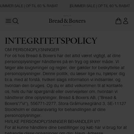
UMMER SALE | OP TIL 60 % RABAT
SUMMER SALE | OP TIL 60 % RABAT
Open main menu
Åbn søgning
INTEGRITETSPOLICY
OM PERSONOPLYSNINGER
For os hos Bread & Boxers har det altid været vigtigt, at dine
personoplysninger håndteres på en tryg og sikker måde. Vi
følger alle lovgivninger og regler, der gælder for beskyttelse af
personoplysninger. Denne politik, du læser lige nu, hjælper dig
bl.a. med at forstå, hvilken slags information vi indsamler, og
hvordan den bruges. Og du er altid velkommen til at kontakte
os, hvis du har spørgsmål eller overvejelser om, hvordan vi
håndterer dine oplysninger. Bread & Boxers AB, (”Bread &
Boxers”/”vi”), 556771-2277, Stora Gråmunkegränd 3, SE-11127
Stockholm er dataansvarlig for behandlingen af dine
personoplysninger.
HVILKE PERSONOPLYSNINGER BEHANDLER VI?
For at kunne håndtere dine bestillinger og køb har vi brug for at
behandle disse oplysninger om dig: Navn, Adresse,