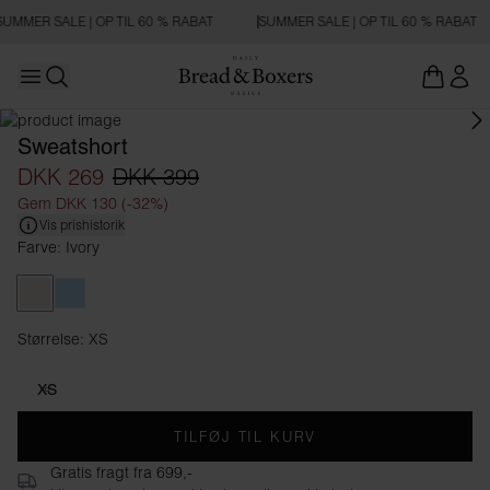
SUMMER SALE | OP TIL 60 % RABAT
SUMMER SALE | OP TIL 60 % RABAT
Open main menu
Åbn søgning
Sweatshort
DKK 269
DKK 399
Gem DKK 130 (-32%)
Vis prishistorik
Farve: Ivory
Ivory
Sky Blue
Størrelse: XS
Størrelse XS
XS
TILFØJ TIL KURV
Gratis fragt fra 699,-