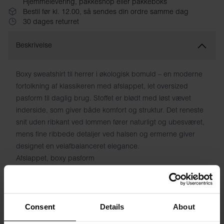
Hjemmelevering, pakkeshop eller pakkeboks
Bestil før kl. 12.00, så sendes din ordre samme dag
30 dages returret
Beskrivelse
Boxy sweatshirt til herrer i økologisk bomuld – en moderne
fortolkning af klassikeren med afslappet, let oversized
pasform til daglig brug. Stoffet er blødt med løst vævet
inderside, som giver både komfort og struktur. Det reneste
snit uden ribkant ved lommen fører naturligt og ubesværet,
mens fine ribbede detaljer ved halsen og ermerne giver
designet en velafbalanceret elegance.
Afslappet, boxy pasform
Blødt stof med løst vævet inderside
Crewneck med fin ribdetalj
Glat kant uden ribning – naturligt fald
Ribbede ærmemansjetter
Consent
Details
About
Fremstillet af økologisk bomuld