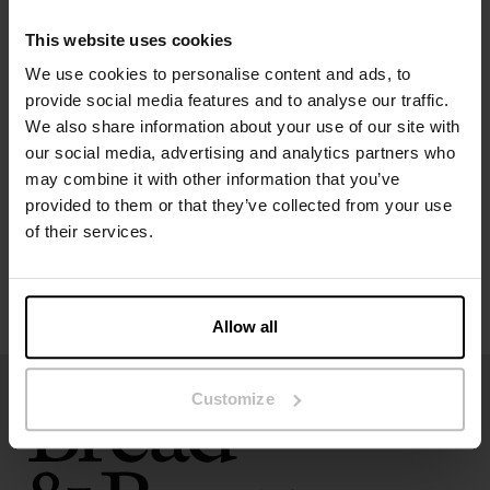
Perfekt til daglig brug og loungewear
Materiale: 94 % økologisk bomuld, 6 % elastan – 190 GSM
This website uses cookies
We use cookies to personalise content and ads, to
Specifikation
provide social media features and to analyse our traffic.
We also share information about your use of our site with
our social media, advertising and analytics partners who
Størrelsesguide
may combine it with other information that you’ve
provided to them or that they’ve collected from your use
Vaskeanvisninger
of their services.
Anmeldelser
Allow all
Customize