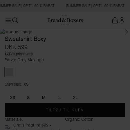
MMER SALE | OP TIL 60 % RABAT
SUMMER SALE | OP TIL 60 % RABAT
Open main menu
Åbn søgning
Sweatshirt Boxy
DKK 599
Vis prishistorik
Farve: Grey Melange
Grey Melange
Størrelse: XS
Størrelse XS
XS
S
M
L
XL
TILFØJ TIL KURV
Materiale:
Organic Cotton
Gratis fragt fra 699,-