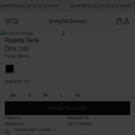
SUMMER SALE | OP TIL 60 % RABAT
SUMMER SALE | OP TIL 60 % RABAT
Open main menu
Åbn søgning
Pyjama Tank
DKK 249
Farve: Black
Black
Størrelse: XS
Størrelse XS
XS
S
M
L
XL
TILFØJ TIL KURV
Pasform:
Relaxed Fit
Materiale:
Micro Modal
Gratis fragt fra 699,-