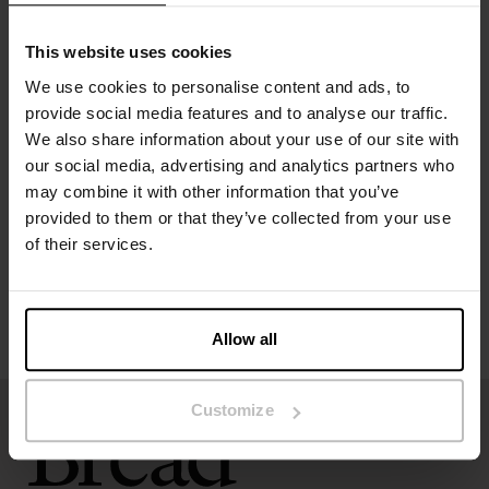
Materiale: 95% Micro Modal, 5% Elastan
This website uses cookies
Modellen på billedet er 173 cm høj og bruger størrelse S.
We use cookies to personalise content and ads, to
provide social media features and to analyse our traffic.
Specifikation
We also share information about your use of our site with
our social media, advertising and analytics partners who
Størrelsesguide
may combine it with other information that you’ve
provided to them or that they’ve collected from your use
of their services.
Vaskeanvisninger
Anmeldelser
Allow all
Customize