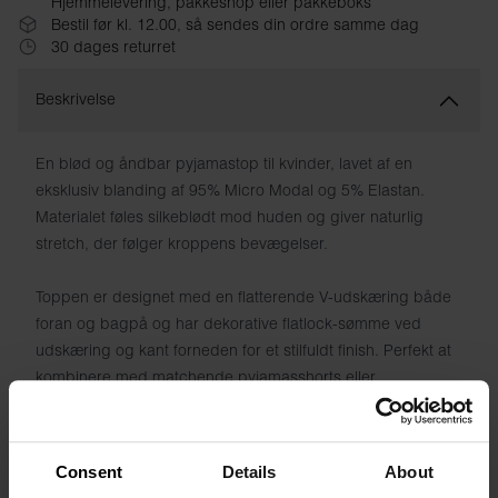
Hjemmelevering, pakkeshop eller pakkeboks
Bestil før kl. 12.00, så sendes din ordre samme dag
30 dages returret
Beskrivelse
En blød og åndbar pyjamastop til kvinder, lavet af en
eksklusiv blanding af 95% Micro Modal og 5% Elastan.
Materialet føles silkeblødt mod huden og giver naturlig
stretch, der følger kroppens bevægelser.
Toppen er designet med en flatterende V-udskæring både
foran og bagpå og har dekorative flatlock-sømme ved
udskæring og kant forneden for et stilfuldt finish. Perfekt at
kombinere med matchende pyjamasshorts eller
pyjamasbukser for et komplet og behageligt look.
Et tidløst stykke stof i din natgarderobe - lige så funktionelt
Consent
Details
About
til natten som til afslappet loungewear.