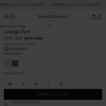
MMER SALE | OP TIL 60 % RABAT
SUMMER SALE | OP TIL 60 % RABAT
Open main menu
Åbn søgning
Lounge Pant
DKK 399
DKK 599
Gem DKK 200 (-33%)
Vis prishistorik
Farve: Ivory
Ivory
Smoky Blue
Størrelse: XS
Størrelse XS
XS
S
M
L
XL
TILFØJ TIL KURV
Gratis fragt fra 699,-