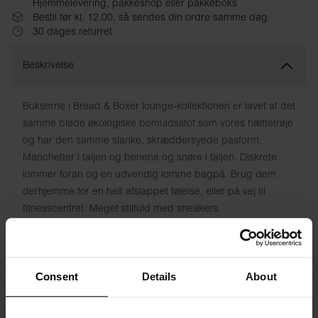
Hjemmelevering, pakkeshop eller pakkeboks
Bestil før kl. 12.00, så sendes din ordre samme dag
30 dages returret
Beskrivelse
Bukserne i Bread & Boxer lounge-kollektionen er lavet af det
samme bløde økologiske bomuldsstof som vores hættetrøje
og har den samme slanke, skræddersyede pasform.
Manchetter i taljen og benene og snøre i taljen. Diskrete
lommer foran og en udvendig lomme bagpå. Brug dem
derhjemme for en helt afslappet følelse, eller på vej til
fitnesscentret. Meget stilfuld med sneakers.
Materiale: 100% økologisk bomuld
Modellen på billedet er 185 cm høj og bruger en størrelse
Consent
Details
About
M.