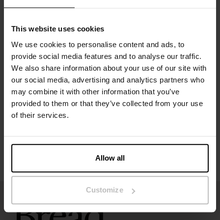
Materiale: 100% økologisk bomuld
Modellen på billedet er 185 cm høj og bruger størrelse M.
This website uses cookies
We use cookies to personalise content and ads, to
provide social media features and to analyse our traffic.
Specifikation
We also share information about your use of our site with
our social media, advertising and analytics partners who
may combine it with other information that you’ve
Størrelsesguide
provided to them or that they’ve collected from your use
of their services.
Vaskeanvisninger
Anmeldelser
Allow all
Customize