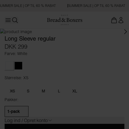
UMMER SALE | OP TIL 60 % RABAT
SUMMER SALE | OP TIL 60 % RABAT
Open main menu
Åbn søgning
Long Sleeve regular
DKK 299
Farve: White
White
Black
Størrelse: XS
Størrelse XS
XS
S
M
L
XL
Pakker:
1-pack
Log ind / Opret konto