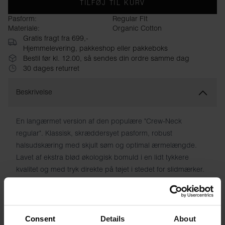
TILFØJ TIL KURV
Pasform:
Regular FIt
Materiale:
Organic Cotton
Gratis fragt fra 699,-
Hjemmelevering, pakkeshop eller pakkeboks
Bestil før kl. 12.00, så sendes din ordre samme dag
30 dages returret
Beskrivelse
En langærmet version af den populære "Crew-Neck
regular". Klassisk, skræddersyet pasform, robust
halsudskæring med skjult søm og optimal ærmelængde.
Lavet af ekstra blød økologisk bomuld i en lidt tykkere
kvalitet og med tryk direkte på tøjet i stedet for slidmærker.
Lige så stilfuld at have på med jeans, som den er
behagelig under en jakke. Et must-have i din
basisgarderobe.
Consent
Details
About