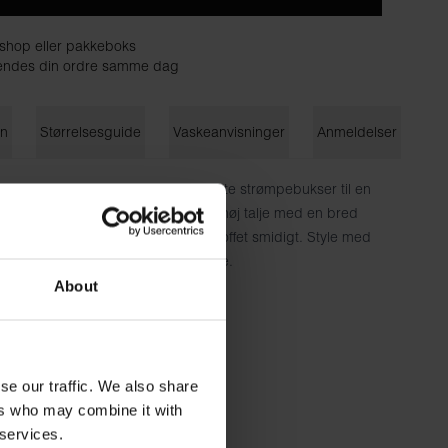
shop eller pakkeboks
å sendes din ordre samme dag
on
Størrelsesguide
Vaskeanvisninger
Anmeldelser
det oplagte hverdagstøj. De perfekte strømpebukser til en
d hjemmeuniform. Modellen har en høj talje med en bred
t bløde materiale med stretch gør stoffet smidigt. Style med
et og nyd den bløde, smidige følelse.
About
elastan
ruger størrelse S.
se our traffic. We also share
ers who may combine it with
 services.