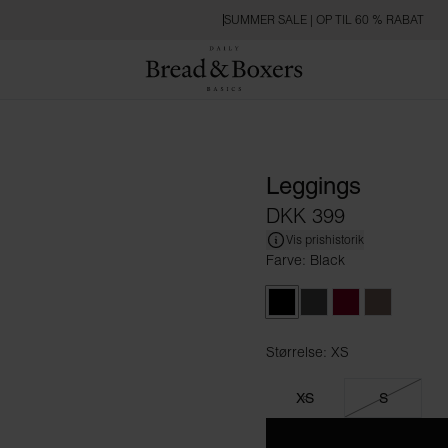
SUMMER SALE | OP TIL 60 % RABAT
Leggings
DKK 399
Vis prishistorik
Farve: Black
Black
Raven
Burgundy
Deep Taup
Størrelse: XS
Størrelse XS
XS
S