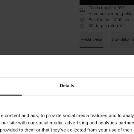
Gratis fragt fra 699,-
Hjemmelevering, pakke
Bestil før kl. 12.00, s
30 dages returret
Beskrivelse
Specifikati
Bread & Boxers leggings er 
dag i byen eller som en blø
linning, der giver støtte. De
en rullekrave i samme kvalit
Details
Materiale: 92% viskose, 8% 
Modellen er 173 cm høj og b
e content and ads, to provide social media features and to analy
 our site with our social media, advertising and analytics partn
 provided to them or that they’ve collected from your use of their