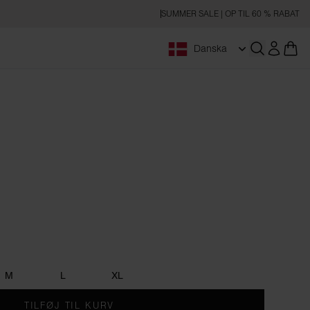
SUMMER SALE | OP TIL 60 % RABAT
Danska
Åbn søgnin
e
M
L
XL
TILFØJ TIL KURV