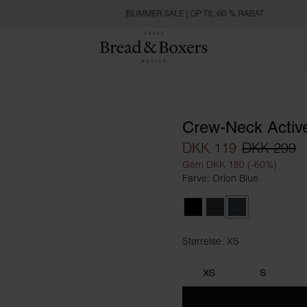
SUMMER SALE | OP TIL 60 % RABAT
Crew-Neck Activ
DKK 119
DKK 299
Gem DKK 180 (-60%)
Farve: Orion Blue
Black
Iron Grey
Orion Blue
Størrelse: XS
Størrelse XS
XS
S