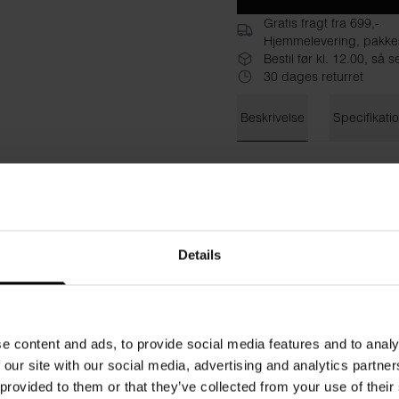
Gratis fragt fra 699,-
Hjemmelevering, pakke
Bestil før kl. 12.00, s
30 dages returret
Beskrivelse
Specifikati
Endelig træningstøj uden log
en ny opdateret version tilpas
lavet af genbrugspolyester, 
uden synlige logoer, så du få
behandlet med Odoractive 10
Details
Hydro-Pro-teknologi hjælper 
følelse.
Materiale: 90% Genbrugspol
e content and ads, to provide social media features and to analy
 our site with our social media, advertising and analytics partn
Modellen på billedet er 185
 provided to them or that they’ve collected from your use of their