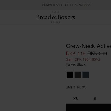
SUMMER SALE | OP TIL 60 % RABAT
Crew-Neck Activ
DKK 119
DKK 299
Gem DKK 180 (-60%)
Farve: Black
Black
Iron Grey
Orion Blue
Størrelse: XS
Størrelse XS
XS
S