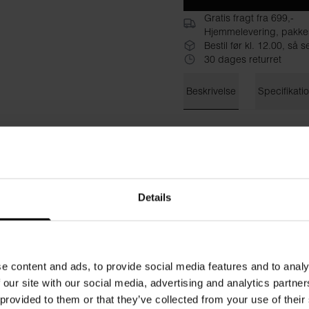
Gratis fragt fra 699,-
Hjemmelevering, pakke
Bestil før kl. 12.00, s
30 dages returret
Beskrivelse
Specifikati
Endelig træningstøj uden log
en ny opdateret version tilpas
lavet af genbrugspolyester, 
uden synlige logoer, så du få
behandlet med Odoractive 10
Details
Hydro-Pro-teknologi hjælper 
følelse.
Materiale: 90% Genbrugspol
e content and ads, to provide social media features and to analy
 our site with our social media, advertising and analytics partn
Modellen på billedet er 185
 provided to them or that they’ve collected from your use of their