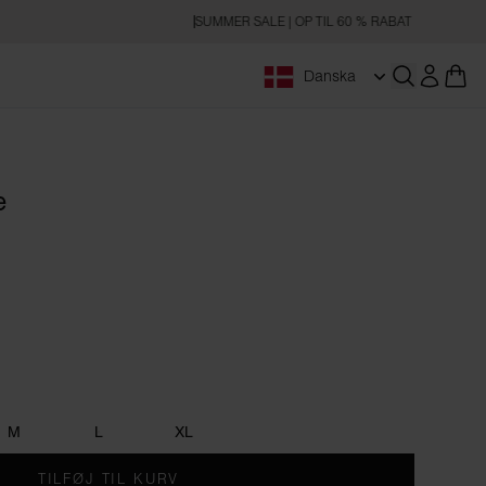
SUMMER SALE | OP TIL 60 % RABAT
Danska
Åbn søgnin
e
M
L
XL
TILFØJ TIL KURV