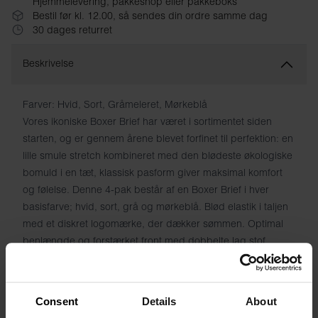
Hjemmelevering, pakkeshop eller pakkeboks
Bestil før kl. 12.00, så sendes din ordre samme dag
30 dages returret
Beskrivelse
Farver: Hvid, Sort, Gråmeleret, Mørkeblå
Vores ikoniske Boxer Brief har været i sortimentet siden
starten, og er gennem årene blevet forfinet til perfektion: en
lille smule stretch kombineret med den blødeste økologiske
bomuld i en tæt, klassisk pasform giver maksimal komfort
og følelse.
Denne 4-pak består af en Boxer Brief i hver
basisfarve; hvid, sort, grå og mørkeblå.
Blød elastik i taljen
med et diskret logomærke, der dækker sømmen. Optimal
benlængde og forstærket front med dobbelte lag stof
bidrager også til at gøre dette til en tidløs og holdbar tjener
i undertøjsskuffen.
Consent
Details
About
Materiale: 94% økologisk bomuld, 6% elastan