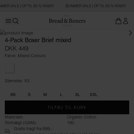
MER SALE | OP TIL 60 % RABAT
SUMMER SALE | OP TIL 60 % RABAT
Open main menu
Åbn søgning
4-Pack Boxer Brief mixed
DKK 449
Farve: Mixed Colours
Mixed Colours
Størrelse: XS
Størrelse XS
XS
S
M
L
XL
XXL
TILFØJ TIL KURV
Materiale:
Organic Cotton
Stofvægt (GSM):
190
Gratis fragt fra 699,-