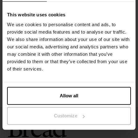
Modellen på billedet er 185 cm høj og bruger størrelse M.
This website uses cookies
We use cookies to personalise content and ads, to
provide social media features and to analyse our traffic.
Specifikation
We also share information about your use of our site with
our social media, advertising and analytics partners who
Størrelsesguide
may combine it with other information that you’ve
provided to them or that they’ve collected from your use
of their services.
Vaskeanvisninger
Anmeldelser
Allow all
Customize