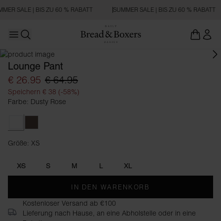
MER SALE | BIS ZU 60 % RABATT
SUMMER SALE | BIS ZU 60 % RABATT
Open main menu
Suchen
Lounge Pant
€ 26.95
€ 64.95
Speichern € 38 (-58%)
Farbe: Dusty Rose
Dusty Rose
Earth Brown
Größe: XS
Größe XS
XS
S
M
L
XL
IN DEN WARENKORB
Kostenloser Versand ab €100
Lieferung nach Hause, an eine Abholstelle oder in eine