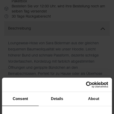
Paketbox
Bestellen Sie vor 12:00 Uhr, wird Ihre Bestellung noch am
selben Tag versendet
30 Tage Rückgaberecht
Beschreibung
Loungewear-Hose von Sara Biderman aus der gleichen
bequemen Baumwollqualität wie unser Hoodie. Leicht
höherer Bund und schmale Passform, dezente schräge
Vordertaschen, Kordelzug mit farblich abgestimmten
Öffnungen und gerippte Bündchen an den
Beinabschlüssen. Perfekt für zu Hause oder als Überhose
fürs Fitnessstudio. Sieht super zu Sneakers aus.
Material: 100 % Bio-Baumwolle
Consent
Details
About
Das Model auf dem Bild ist 173 cm groß und trägt Größe S.