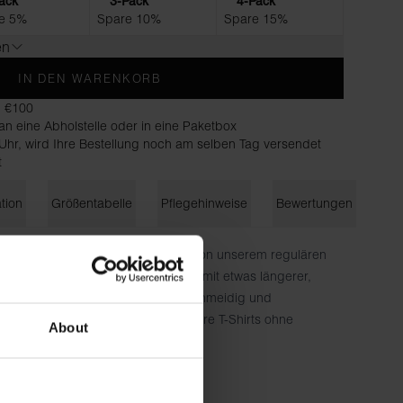
ack
3-Pack
4-Pack
e 5%
Spare 10%
Spare 15%
en
IN DEN WARENKORB
b €100
n eine Abholstelle oder in eine Paketbox
 Uhr, wird Ihre Bestellung noch am selben Tag versendet
t
ation
Größentabelle
Pflegehinweise
Bewertungen
ige Merkmal, das den V-Ausschnitt von unserem regulären
idet. Ein klassischer V-Ausschnitt mit etwas längerer,
inem Stretch-Jersey, der sich geschmeidig und
ckte Naht am Hals und wie alle unsere T-Shirts ohne
About
nd Form bleiben lange erhalten.
e, 6 % Elastan – 190 g/m²