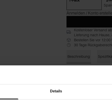
1-Pack
2-P
Spar
Anmelden / Konto erstell
Kostenloser Versand a
Lieferung nach Hause, a
Bestellen Sie vor 12:00
30 Tage Rückgaberech
Beschreibung
Spezifik
Der Ausschnitt ist das einz
Rundhalsausschnitt untersche
schmalerer Passform aus fe
körperbetont anfühlt. Verde
Details
scheuernde Stellen. Farbe u
Material: 94 % Bio-Baumwoll