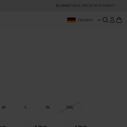
SUMMER SALE | BIS ZU 60 % RABATT
Deutsch
Suchen
M
L
XL
XXL