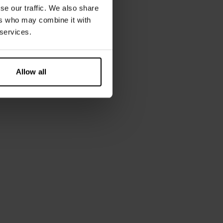
se our traffic. We also share
185 cm groß und trägt Größe M.
ers who may combine it with
 services.
Allow all