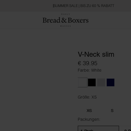
SUMMER SALE | BIS ZU 60 % RABATT
V-Neck slim
€ 39.95
Farbe: White
White
Black
Grey Melange
Dark Navy
Größe: XS
Größe XS
XS
S
Packungen: