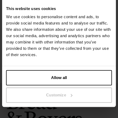
Das Model auf dem Bild ist 173 cm groß und trägt Größe S.
This website uses cookies
We use cookies to personalise content and ads, to
Spezifikation
provide social media features and to analyse our traffic.
We also share information about your use of our site with
our social media, advertising and analytics partners who
Größentabelle
may combine it with other information that you’ve
provided to them or that they’ve collected from your use
Pflegehinweise
of their services.
Bewertungen
Allow all
Customize