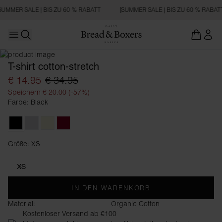
SUMMER SALE | BIS ZU 60 % RABATT
SUMMER SALE | BIS ZU 60 % RABAT
Open main menu
SLIM FIT
Suchen
T-shirt cotton-stretch
€ 14.95
€ 34.95
Speichern € 20.00 (-57%)
Farbe: Black
Black
Grey Melange
Beige
Burgundy
Größe: XS
Größe XS
XS
IN DEN WARENKORB
Material:
Organic Cotton
Kostenloser Versand ab €100