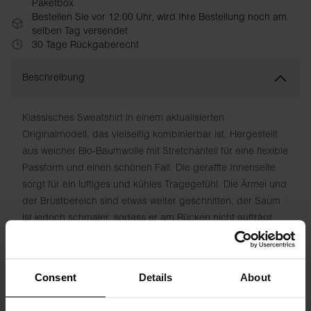
Paketbox
Bestellen Sie vor 12:00 Uhr, wird Ihre Bestellung noch am
selben Tag versendet
30 Tage Rückgaberecht
Beschreibung
Klassisches Sweatshirt in einem aktualisierten
Originalmodell, das vielseitig kombinierbar ist. Hergestellt
aus weicher Bio-Baumwolle mit Stretchanteil für eine flexible
Passform und einen schönen Fall. Die geraffte Innenseite
sorgt für ein luftiges und kühles Tragegefühl. Die Ärmel und
der Brustbereich sind etwas weiter geschnitten, der Saum
ist jedoch schmaler, sodass er am Rücken nicht aufträgt.
Dezenter Rippstrick an Halsausschnitt und Bündchen.
Passt perfekt zu Jeans oder unseren Lounge-Hosen/Shorts.
Consent
Details
About
Material: 94 % Bio-Baumwolle, 6 % Elastan
Das Model auf dem Bild ist 185 cm groß und trägt Größe M.