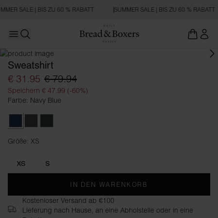
MMER SALE | BIS ZU 60 % RABATT
SUMMER SALE | BIS ZU 60 % RABATT
Open main menu
Suchen
Sweatshirt
€ 31.95
€ 79.94
Speichern € 47.99 (-60%)
Farbe: Navy Blue
Navy Blue
Dark Grey Melange
Forest Green
Größe: XS
Größe XS
XS
S
IN DEN WARENKORB
Kostenloser Versand ab €100
Lieferung nach Hause, an eine Abholstelle oder in eine