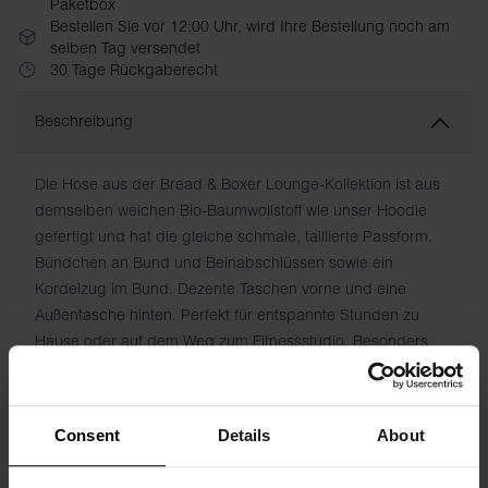
Paketbox
Bestellen Sie vor 12:00 Uhr, wird Ihre Bestellung noch am
selben Tag versendet
30 Tage Rückgaberecht
Beschreibung
Die Hose aus der Bread & Boxer Lounge-Kollektion ist aus
demselben weichen Bio-Baumwollstoff wie unser Hoodie
gefertigt und hat die gleiche schmale, taillierte Passform.
Bündchen an Bund und Beinabschlüssen sowie ein
Kordelzug im Bund. Dezente Taschen vorne und eine
Außentasche hinten. Perfekt für entspannte Stunden zu
Hause oder auf dem Weg zum Fitnessstudio. Besonders
stylisch mit Sneakers.
Material: 100 % Bio-Baumwolle
Consent
Details
About
Das Model auf dem Bild ist 185 cm groß und trägt Größe M.