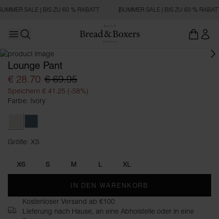
SUMMER SALE | BIS ZU 60 % RABATT
SUMMER SALE | BIS ZU 60 % RABAT
Open main menu
Suchen
Lounge Pant
€ 28.70
€ 69.95
Speichern € 41.25 (-58%)
Farbe: Ivory
Ivory
Smoky Blue
Größe: XS
Größe XS
XS
S
M
L
XL
IN DEN WARENKORB
Kostenloser Versand ab €100
Lieferung nach Hause, an eine Abholstelle oder in eine