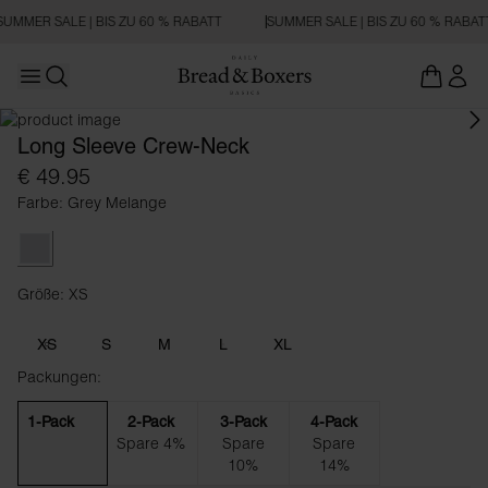
SUMMER SALE | BIS ZU 60 % RABATT
SUMMER SALE | BIS ZU 60 % RABAT
Open main menu
Suchen
Long Sleeve Crew-Neck
€ 49.95
Farbe: Grey Melange
Grey Melange
Größe: XS
Größe XS
XS
S
M
L
XL
Packungen:
1-Pack
2-Pack
3-Pack
4-Pack
Spare 4%
Spare
Spare
10%
14%