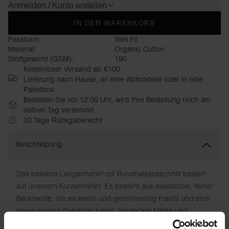
Anmelden / Konto erstellen
IN DEN WARENKORB
Passform:
Slim Fit
Material:
Organic Cotton
Stoffgewicht (GSM):
190
Kostenloser Versand ab €100
Lieferung nach Hause, an eine Abholstelle oder in eine
Paketbox
Bestellen Sie vor 12:00 Uhr, wird Ihre Bestellung noch am
selben Tag versendet
30 Tage Rückgaberecht
Beschreibung
Das beliebte Langarmshirt mit Rundhalsausschnitt basiert
auf unserem Kurzarmshirt. Es besteht aus elastischer, feiner
Baumwolle, die es weich und geschmeidig macht und eine
etwas engere Passform bietet. Verdeckte Nähte und
aufgedruckte Informationen anstelle von eingenähten