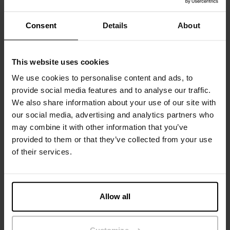
Etiketten minimieren Reibung und maximieren den
Tragekomfort. Es lässt sich vielseitig kombinieren: elegant,
Consent
Details
About
lässig oder einfach so. Unter einer Jacke ist es
angenehmer zu tragen als Kurzarmshirts.
This website uses cookies
Material: 94 % Bio-Baumwolle, 6 % Elastan
We use cookies to personalise content and ads, to
provide social media features and to analyse our traffic.
Das Model auf dem Bild ist 185 cm groß und trägt Größe M.
We also share information about your use of our site with
our social media, advertising and analytics partners who
may combine it with other information that you’ve
Spezifikation
provided to them or that they’ve collected from your use
of their services.
Größentabelle
Pflegehinweise
Allow all
Bewertungen