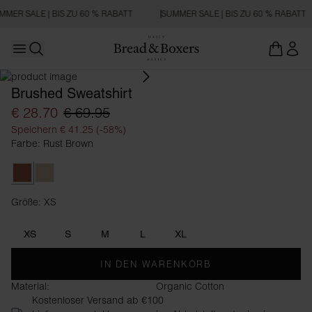
MMER SALE | BIS ZU 60 % RABATT
SUMMER SALE | BIS ZU 60 % RABATT
Open main menu
Suchen
Brushed Sweatshirt
€ 28.70
€ 69.95
Speichern € 41.25 (-58%)
Farbe: Rust Brown
Rust Brown
Warm Sand
Größe: XS
Größe XS
XS
S
M
L
XL
IN DEN WARENKORB
Material:
Organic Cotton
Kostenloser Versand ab €100