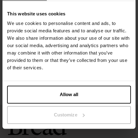
Das Model auf dem Bild ist 173 cm groß und trägt Größe S.
This website uses cookies
We use cookies to personalise content and ads, to
provide social media features and to analyse our traffic.
Spezifikation
We also share information about your use of our site with
our social media, advertising and analytics partners who
Größentabelle
may combine it with other information that you’ve
provided to them or that they’ve collected from your use
of their services.
Pflegehinweise
Bewertungen
Allow all
Customize