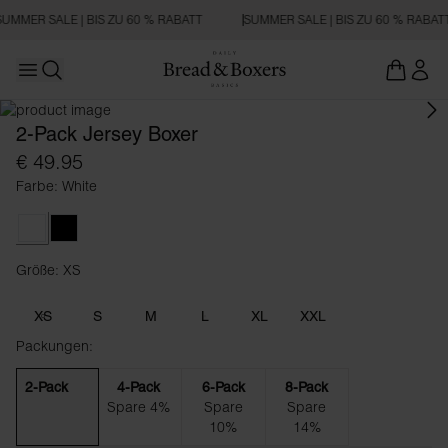
UMMER SALE | BIS ZU 60 % RABATT
SUMMER SALE | BIS ZU 60 % RABAT
Open main menu
Suchen
2-Pack Jersey Boxer
€ 49.95
Farbe: White
White
Black
Größe: XS
Größe XS
XS
S
M
L
XL
XXL
Packungen:
2-Pack
4-Pack
6-Pack
8-Pack
Spare 4%
Spare
Spare
10%
14%