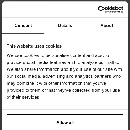
lockeren Silhouette, dem praktischen Knopfverschluss und
dem weichen Gummibund sitzen sie bequem und ohne
einzuengen. Der Jersey-Stoff bietet ein etwas
Consent
Details
About
angenehmeres Tragegefühl als gewebte Boxershorts und
eignet sich daher sowohl unter Anzughosen als auch für
einen entspannten Tag zu Hause.
This website uses cookies
Ein zeitloser Alltagsfavorit, der Komfort, Flexibilität und
dezenten Stil vereint – perfekt für alle, die eine raffinierte
We use cookies to personalise content and ads, to
Interpretation eines Klassikers schätzen.
provide social media features and to analyse our traffic.
Material: 94 % Bio-Baumwolle, 6 % Elastan
We also share information about your use of our site with
Das Model ist 185 cm groß und trägt Größe M.
our social media, advertising and analytics partners who
may combine it with other information that you’ve
provided to them or that they’ve collected from your use
of their services.
Spezifikation
Größentabelle
Allow all